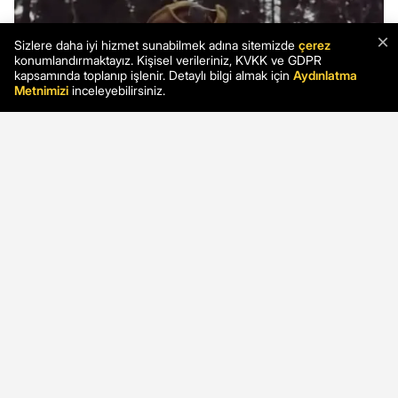
×
Sizlere daha iyi hizmet sunabilmek adına sitemizde
çerez
konumlandırmaktayız. Kişisel verileriniz, KVKK ve GDPR
kapsamında toplanıp işlenir. Detaylı bilgi almak için
Aydınlatma
Metnimizi
inceleyebilirsiniz.