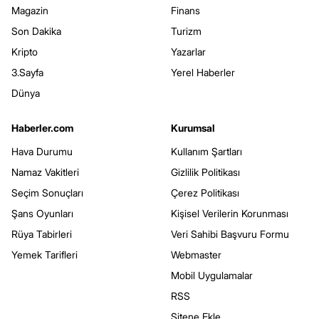
Magazin
Finans
Son Dakika
Turizm
Kripto
Yazarlar
3.Sayfa
Yerel Haberler
Dünya
Haberler.com
Kurumsal
Hava Durumu
Kullanım Şartları
Namaz Vakitleri
Gizlilik Politikası
Seçim Sonuçları
Çerez Politikası
Şans Oyunları
Kişisel Verilerin Korunması
Rüya Tabirleri
Veri Sahibi Başvuru Formu
Yemek Tarifleri
Webmaster
Mobil Uygulamalar
RSS
Sitene Ekle