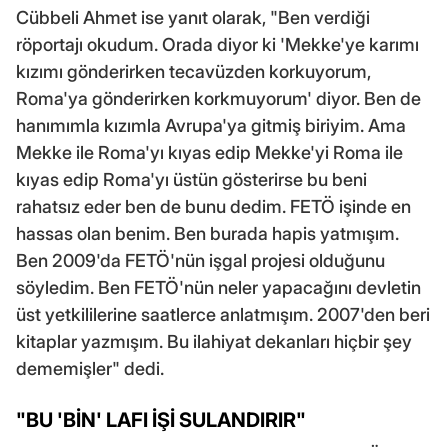
Cübbeli Ahmet ise yanıt olarak, "Ben verdiği
röportajı okudum. Orada diyor ki 'Mekke'ye karımı
kızımı gönderirken tecavüzden korkuyorum,
Roma'ya gönderirken korkmuyorum' diyor. Ben de
hanımımla kızımla Avrupa'ya gitmiş biriyim. Ama
Mekke ile Roma'yı kıyas edip Mekke'yi Roma ile
kıyas edip Roma'yı üstün gösterirse bu beni
rahatsız eder ben de bunu dedim. FETÖ işinde en
hassas olan benim. Ben burada hapis yatmışım.
Ben 2009'da FETÖ'nün işgal projesi olduğunu
söyledim. Ben FETÖ'nün neler yapacağını devletin
üst yetkililerine saatlerce anlatmışım. 2007'den beri
kitaplar yazmışım. Bu ilahiyat dekanları hiçbir şey
dememişler" dedi.
"BU 'BİN' LAFI İŞİ SULANDIRIR"