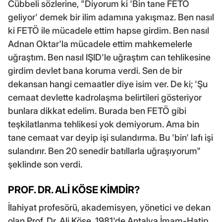
Cübbeli sözlerine, "Diyorum ki 'Bin tane FETÖ
geliyor' demek bir ilim adamına yakışmaz. Ben nasıl
ki FETÖ ile mücadele ettim hapse girdim. Ben nasıl
Adnan Oktar'la mücadele ettim mahkemelerle
uğraştım. Ben nasıl IŞID'le uğraştım can tehlikesine
girdim devlet bana koruma verdi. Sen de bir
dekansan hangi cemaatler diye isim ver. De ki; 'Şu
cemaat devlette kadrolaşma belirtileri gösteriyor
bunlara dikkat edelim. Burada ben FETÖ gibi
teşkilatlanma tehlikesi yok demiyorum. Ama bin
tane cemaat var deyip işi sulandırma. Bu 'bin' lafı işi
sulandırır. Ben 20 senedir batıllarla uğraşıyorum"
şeklinde son verdi.
PROF. DR. ALİ KÖSE KİMDİR?
İlahiyat profesörü, akademisyen, yönetici ve dekan
olan Prof. Dr. Ali Köse, 1981'de Antalya İmam-Hatip