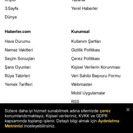
3.Sayfa
Yerel Haberler
Dünya
Haberler.com
Kurumsal
Hava Durumu
Kullanım Şartları
Namaz Vakitleri
Gizlilik Politikası
Seçim Sonuçları
Çerez Politikası
Şans Oyunları
Kişisel Verilerin Korunması
Rüya Tabirleri
Veri Sahibi Başvuru Formu
Yemek Tarifleri
Webmaster
Mobil Uygulamalar
RSS
×
Sitene Ekle
Sizlere daha iyi hizmet sunabilmek adına sitemizde
çerez
konumlandırmaktayız. Kişisel verileriniz, KVKK ve GDPR
kapsamında toplanıp işlenir. Detaylı bilgi almak için
Aydınlatma
Metnimizi
inceleyebilirsiniz.
BİZİ TAKİP EDİN