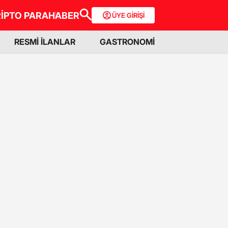
İPTO PARA
HABER
ÜYE GİRİŞİ
RESMİ İLANLAR
GASTRONOMİ