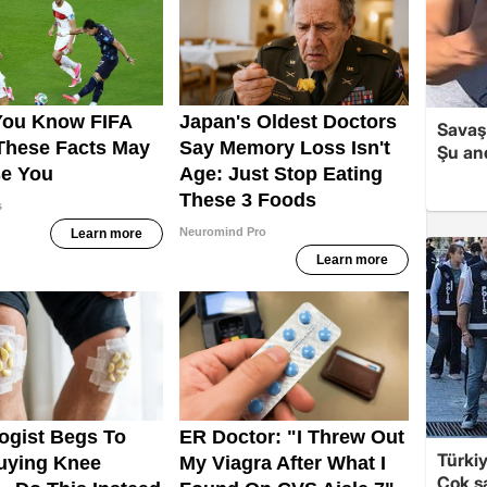
Savaş 
Şu and
Türki
Çok sa