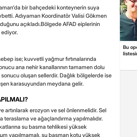
yaman'da bir bahçedeki konteynerin suya
aybetti. Adıyaman Koordinatör Valisi Gökmen
olduğunu açıkladı.Bölgede AFAD eiplerinin
ediyor.
Bu op
listes
bep ise; kuvvetli yağmur fırtınalarında
 sonucu ana nehir kanallarının tamamen dolu
sonucu oluşan sellerdir. Dağlık bölgelerde ise
rleşen karasuyundan meydana gelir.
APILMALI?
 artırılarak erozyon ve sel önlenmelidir. Sel
a teraslama ve ağaçlandırma yapılmalıdır.
katlarına su basma tehlikesi yüksek
drum yapılmamalı, su basman kotu yüksek