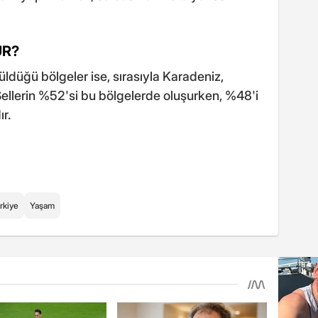
ÜR?
üldüğü bölgeler ise, sırasıyla Karadeniz,
ellerin %52'si bu bölgelerde oluşurken, %48'i
r.
rkiye
Yaşam