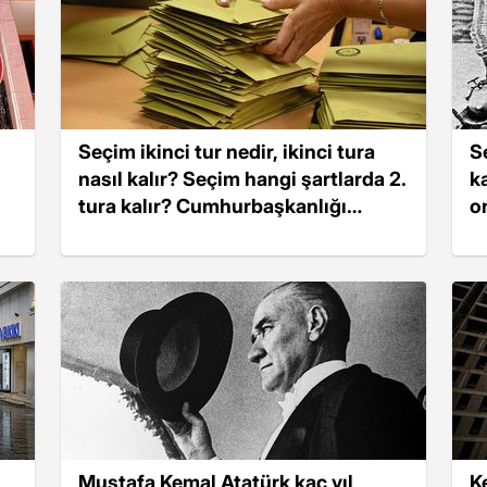
Seçim ikinci tur nedir, ikinci tura
S
nasıl kalır? Seçim hangi şartlarda 2.
k
tura kalır? Cumhurbaşkanlığı
o
seçimleri 2. tura kalırsa ne olur?
Mustafa Kemal Atatürk kaç yıl
K