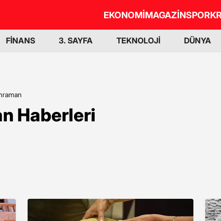
EKONOMİ
MAGAZİN
SPOR
KR
FİNANS
3. SAYFA
TEKNOLOJİ
DÜNYA
ahraman
n Haberleri