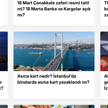
18 Mart Çanakkale zaferi resmi tatil
T
mi? 18 Marta Banka ve Kargolar açık
b
mı?
z
Asma kart nedir? İstanbul'da
A
k
binalarda asma kart yasaklandı mı?
g
k?
İ