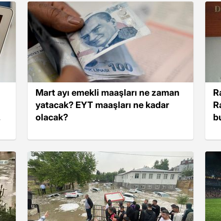
Mart ayı emekli maaşları ne zaman
R
yatacak? EYT maaşları ne kadar
R
olacak?
b