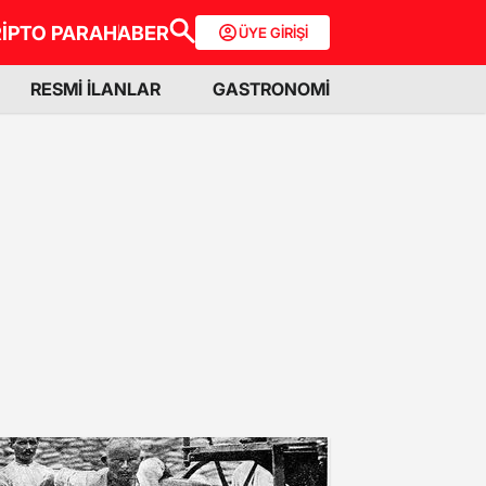
İPTO PARA
HABER
ÜYE GİRİŞİ
RESMİ İLANLAR
GASTRONOMİ