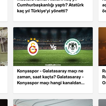
Cumhurbaşkanlığı yaptı? Atatürk
a
kaç yıl Türkiye'yi yönetti?
ö
Konyaspor - Galatasaray maçı ne
R
zaman, saat kaçta? Galatasaray -
R
Konyaspor maçı hangi kanaldan
O
yayınlanacak?