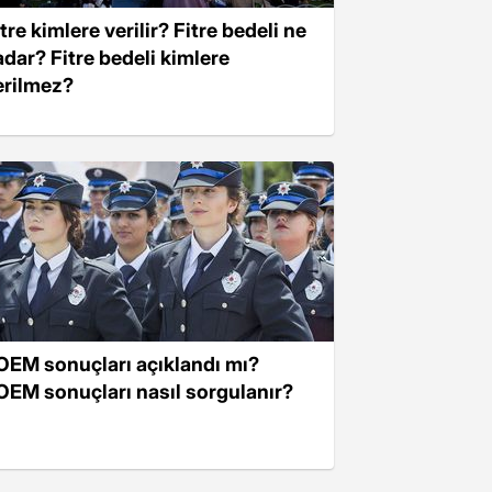
tre kimlere verilir? Fitre bedeli ne
adar? Fitre bedeli kimlere
erilmez?
OEM sonuçları açıklandı mı?
OEM sonuçları nasıl sorgulanır?