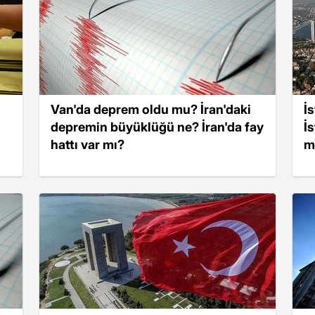
Van'da deprem oldu mu? İran'daki
İ
depremin büyüklüğü ne? İran'da fay
İ
hattı var mı?
m