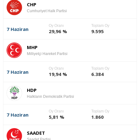
CHP
Cumhuriyet Halk Partisi
Oy Oranı
Toplam Oy
7 Haziran
29,96 %
9.595
MHP
Milliyetçi Hareket Partisi
Oy Oranı
Toplam Oy
7 Haziran
19,94 %
6.384
HDP
Halkların Demokratik Partisi
Oy Oranı
Toplam Oy
7 Haziran
5,81 %
1.860
SAADET
Saadet Partisi