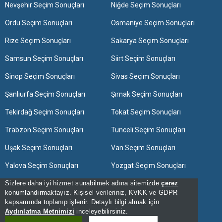
Nevşehir Seçim Sonuçları
Niğde Seçim Sonuçları
Ordu Seçim Sonuçları
Osmaniye Seçim Sonuçları
Rize Seçim Sonuçları
Sakarya Seçim Sonuçları
Samsun Seçim Sonuçları
Siirt Seçim Sonuçları
Sinop Seçim Sonuçları
Sivas Seçim Sonuçları
Şanlıurfa Seçim Sonuçları
Şırnak Seçim Sonuçları
Tekirdağ Seçim Sonuçları
Tokat Seçim Sonuçları
Trabzon Seçim Sonuçları
Tunceli Seçim Sonuçları
Uşak Seçim Sonuçları
Van Seçim Sonuçları
Yalova Seçim Sonuçları
Yozgat Seçim Sonuçları
Sizlere daha iyi hizmet sunabilmek adına sitemizde
çerez
Zonguldak Seçim Sonuçları
konumlandırmaktayız. Kişisel verileriniz, KVKK ve GDPR
kapsamında toplanıp işlenir. Detaylı bilgi almak için
[Hata Bildir] - 18:44:09 - 12
Aydınlatma Metnimizi
inceleyebilirsiniz.