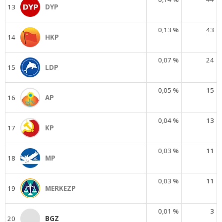
13
DYP
0,13 %
43
14
HKP
0,07 %
24
15
LDP
0,05 %
15
16
AP
0,04 %
13
17
KP
0,03 %
11
18
MP
0,03 %
11
19
MERKEZP
0,01 %
3
20
BGZ