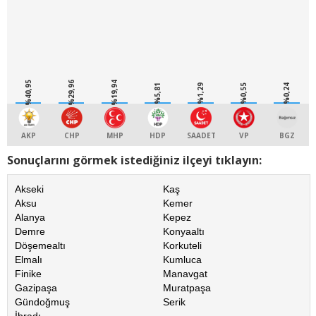
%40,95
%29,96
%19,94
%5,81
%1,29
%0,55
%0,24
AKP
CHP
MHP
HDP
SAADET
VP
BGZ
Sonuçlarını görmek istediğiniz ilçeyi tıklayın:
Akseki
Kaş
Aksu
Kemer
Alanya
Kepez
Demre
Konyaaltı
Döşemealtı
Korkuteli
Elmalı
Kumluca
Finike
Manavgat
Gazipaşa
Muratpaşa
Gündoğmuş
Serik