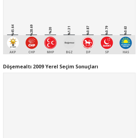
%45.64
%28.69
%1.31
%0.87
%0.79
%0.63
%20
AKP
CHP
MHP
BGZ
DP
SP
HAS
Döşemealtı 2009 Yerel Seçim Sonuçları