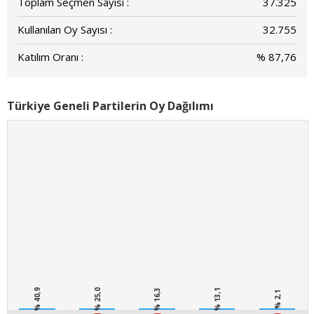
Toplam Seçmen Sayısı :
37.325
Kullanılan Oy Sayısı :
32.755
Katılım Oranı :
% 87,76
Türkiye Geneli Partilerin Oy Dağılımı
% 40,9
% 25,0
% 16,3
% 13,1
% 2,1