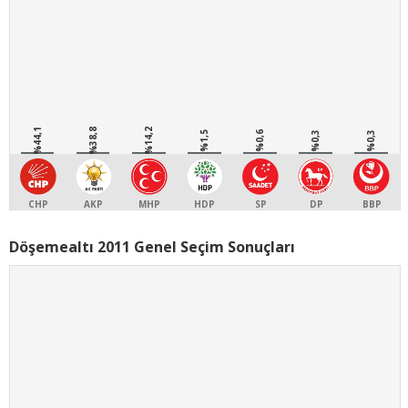
%44,1
%38,8
%14,2
%1,5
%0,6
%0,3
%0,3
CHP
AKP
MHP
HDP
SP
DP
BBP
Döşemealtı 2011 Genel Seçim Sonuçları