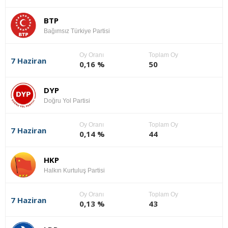
BTP
Bağımsız Türkiye Partisi
Oy Oranı
Toplam Oy
7 Haziran
0,16 %
50
DYP
Doğru Yol Partisi
Oy Oranı
Toplam Oy
7 Haziran
0,14 %
44
HKP
Halkın Kurtuluş Partisi
Oy Oranı
Toplam Oy
7 Haziran
0,13 %
43