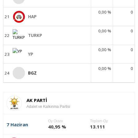
0,00 %
0
21
HAP
0,00 %
0
22
TURKP
0,00 %
0
23
YP
0,00 %
0
24
BGZ
AK PARTİ
Adalet ve Kalkınma Partisi
Oy Oranı
Toplam Oy
7 Haziran
40,95 %
13.111