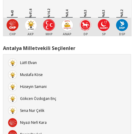
%41,6
%14,2
%0,4
%0,3
%0,3
%0,2
%43
CHP
AKP
MHP
ANAP
DP
SP
DSP
Antalya Milletvekili Seçilenler
Lütfi Elvan
Mustafa Köse
Hüseyin Samani
Gökcen Özdoğan Enç
Sena Nur Çelik
Niyazi Nefi Kara