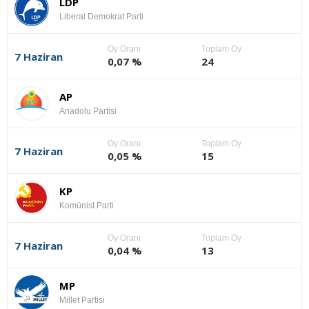
LDP
Liberal Demokrat Parti
Oy Oranı
Toplam Oy
7 Haziran
0,07 %
24
AP
Anadolu Partisi
Oy Oranı
Toplam Oy
7 Haziran
0,05 %
15
KP
Komünist Parti
Oy Oranı
Toplam Oy
7 Haziran
0,04 %
13
MP
Millet Partisi