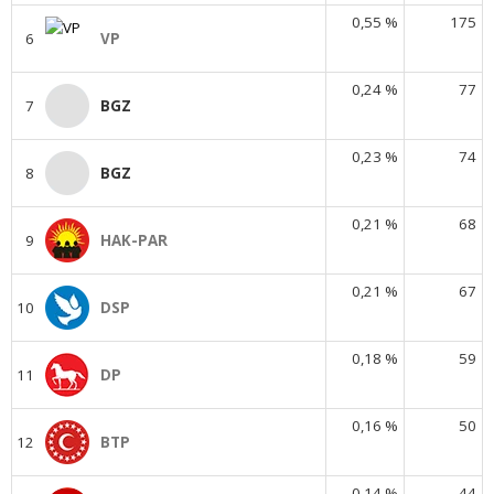
0,55 %
175
6
VP
0,24 %
77
7
BGZ
0,23 %
74
8
BGZ
0,21 %
68
9
HAK-PAR
0,21 %
67
10
DSP
0,18 %
59
11
DP
0,16 %
50
12
BTP
0,14 %
44