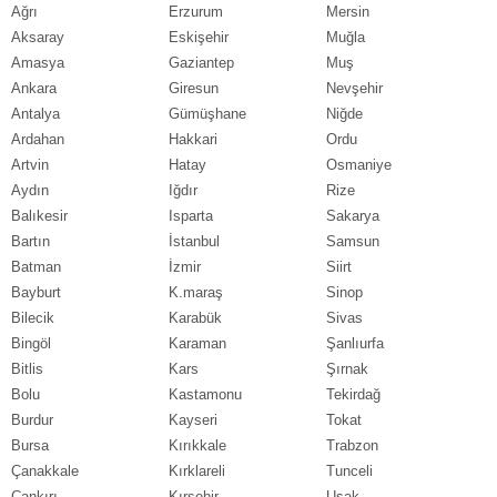
Ağrı
Erzurum
Mersin
Aksaray
Eskişehir
Muğla
Amasya
Gaziantep
Muş
Ankara
Giresun
Nevşehir
Antalya
Gümüşhane
Niğde
Ardahan
Hakkari
Ordu
Artvin
Hatay
Osmaniye
Aydın
Iğdır
Rize
Balıkesir
Isparta
Sakarya
Bartın
İstanbul
Samsun
Batman
İzmir
Siirt
Bayburt
K.maraş
Sinop
Bilecik
Karabük
Sivas
Bingöl
Karaman
Şanlıurfa
Bitlis
Kars
Şırnak
Bolu
Kastamonu
Tekirdağ
Burdur
Kayseri
Tokat
Bursa
Kırıkkale
Trabzon
Çanakkale
Kırklareli
Tunceli
Çankırı
Kırşehir
Uşak