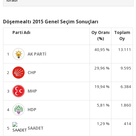
İbradı
Döşemealtı 2015 Genel Seçim Sonuçları
Parti Adı
Oy Oranı
Toplam
(%)
Oy
40,95 %
13.111
1
AK PARTİ
29,96 %
9.595
2
CHP
19,94 %
6.384
3
MHP
5,81 %
1.860
4
HDP
1,29 %
414
5
SAADET