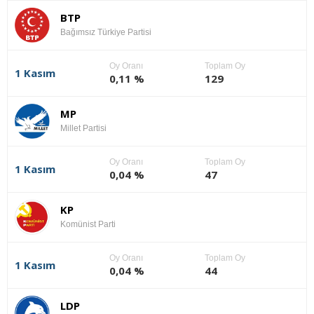
BTP
Bağımsız Türkiye Partisi
Oy Oranı
Toplam Oy
1 Kasım
0,11 %
129
MP
Millet Partisi
Oy Oranı
Toplam Oy
1 Kasım
0,04 %
47
KP
Komünist Parti
Oy Oranı
Toplam Oy
1 Kasım
0,04 %
44
LDP