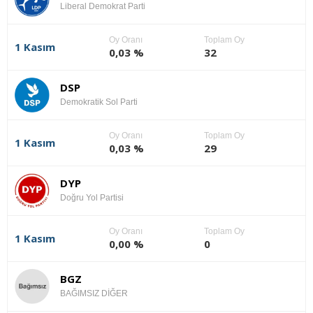
Liberal Demokrat Parti
Oy Oranı
Toplam Oy
1 Kasım
0,03 %
32
DSP
Demokratik Sol Parti
Oy Oranı
Toplam Oy
1 Kasım
0,03 %
29
DYP
Doğru Yol Partisi
Oy Oranı
Toplam Oy
1 Kasım
0,00 %
0
BGZ
BAĞIMSIZ DİĞER