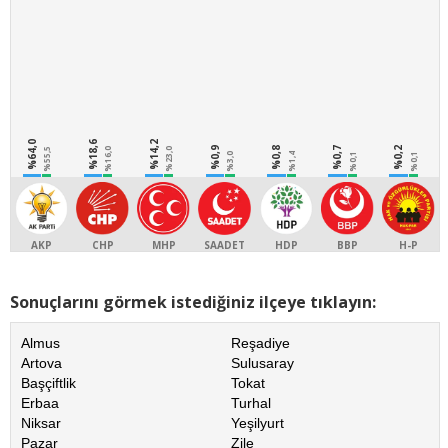
%64,0
%18,6
%14,2
%0,9
%0,8
%0,7
%0,2
%55,5
%16,0
%23,0
%3,0
%1,4
%0,1
%0,1
AKP
CHP
MHP
SAADET
HDP
BBP
H-P
Sonuçlarını görmek istediğiniz ilçeye tıklayın:
Almus
Reşadiye
Artova
Sulusaray
Başçiftlik
Tokat
Erbaa
Turhal
Niksar
Yeşilyurt
Pazar
Zile