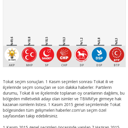
%49,6
%18,8
%18,5
%10,3
%1,2
%0,8
%0,3
AKP
MHP
SP
CHP
DP
DSP
BTP
Tokat seçim sonuçları. 1 Kasım seçimleri sonrası Tokat ili ve
ilçelerinde seçim sonuçları ve son dakika haberler. Partilerin
durumu, Tokat ili ve ilçelerinde toplanan oy oranlarının dağılımı, bu
bölgeden milletvekili adayı olan isimler ve TBMM'ye girmeye hak
kazanan isimlerin listesi. 1 Kasım 2015 genel seçimlerinde Tokat
bölgesinden tüm gelişmeleri haberler.com'un seçim özel
sayfasından takip edebilirsiniz.
1 Kasım 2015 genel seçimleri öncesinde yapılan 7 Haziran 2015