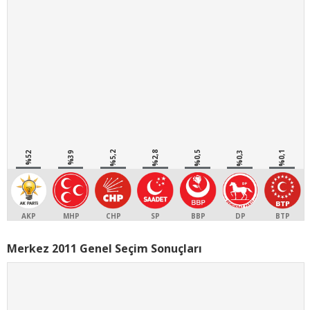
%5,2
%2,8
%0,5
%0,3
%0,1
%52
%39
AKP
MHP
CHP
SP
BBP
DP
BTP
Merkez 2011 Genel Seçim Sonuçları