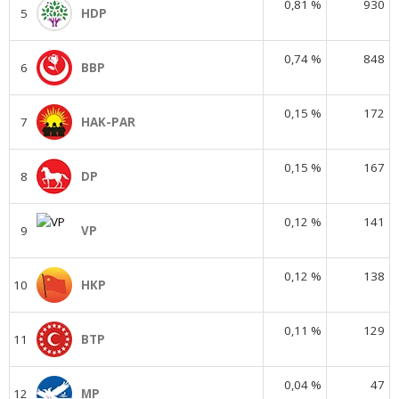
0,81 %
930
5
HDP
0,74 %
848
6
BBP
0,15 %
172
7
HAK-PAR
0,15 %
167
8
DP
0,12 %
141
9
VP
0,12 %
138
10
HKP
0,11 %
129
11
BTP
0,04 %
47
12
MP