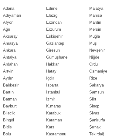
Adana
Edirne
Malatya
Adıyaman
Elazığ
Manisa
Afyon
Erzincan
Mardin
Ağrı
Erzurum
Mersin
Aksaray
Eskişehir
Muğla
Amasya
Gaziantep
Muş
Ankara
Giresun
Nevşehir
Antalya
Gümüşhane
Niğde
Ardahan
Hakkari
Ordu
Artvin
Hatay
Osmaniye
Aydın
Iğdır
Rize
Balıkesir
Isparta
Sakarya
Bartın
İstanbul
Samsun
Batman
İzmir
Siirt
Bayburt
K.maraş
Sinop
Bilecik
Karabük
Sivas
Bingöl
Karaman
Şanlıurfa
Bitlis
Kars
Şırnak
Bolu
Kastamonu
Tekirdağ