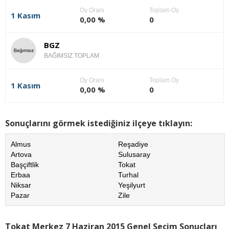
Oy Oranı
Toplam Oy
1 Kasım
0,00 %
0
BGZ
BAĞIMSIZ TOPLAM
Oy Oranı
Toplam Oy
1 Kasım
0,00 %
0
Sonuçlarını görmek istediğiniz ilçeye tıklayın:
Almus
Reşadiye
Artova
Sulusaray
Başçiftlik
Tokat
Erbaa
Turhal
Niksar
Yeşilyurt
Pazar
Zile
Tokat Merkez 7 Haziran 2015 Genel Seçim Sonuçları