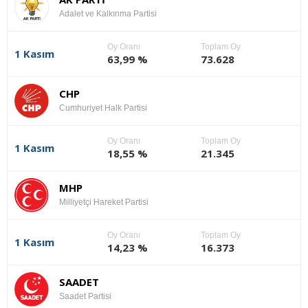
Adalet ve Kalkınma Partisi
Oy Oranı
Toplam Oy
1 Kasım
63,99 %
73.628
CHP
Cumhuriyet Halk Partisi
Oy Oranı
Toplam Oy
1 Kasım
18,55 %
21.345
MHP
Milliyetçi Hareket Partisi
Oy Oranı
Toplam Oy
1 Kasım
14,23 %
16.373
SAADET
Saadet Partisi