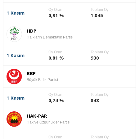
Oy Oranı
Toplam Oy
1 Kasım
0,91 %
1.045
HDP
Halkların Demokratik Partisi
Oy Oranı
Toplam Oy
1 Kasım
0,81 %
930
BBP
Büyük Birlik Partisi
Oy Oranı
Toplam Oy
1 Kasım
0,74 %
848
HAK-PAR
Hak ve Özgürlükler Partisi
Oy Oranı
Toplam Oy