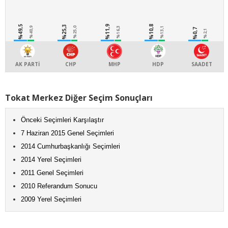
%49,5
%25,3
%11,9
%10,8
%40,9
%25,0
%16,3
%13,1
%0,7
%2,1
AK PARTİ
CHP
MHP
HDP
SAADET
Tokat Merkez Diğer Seçim Sonuçları
Önceki Seçimleri Karşılaştır
7 Haziran 2015 Genel Seçimleri
2014 Cumhurbaşkanlığı Seçimleri
2014 Yerel Seçimleri
2011 Genel Seçimleri
2010 Referandum Sonucu
2009 Yerel Seçimleri