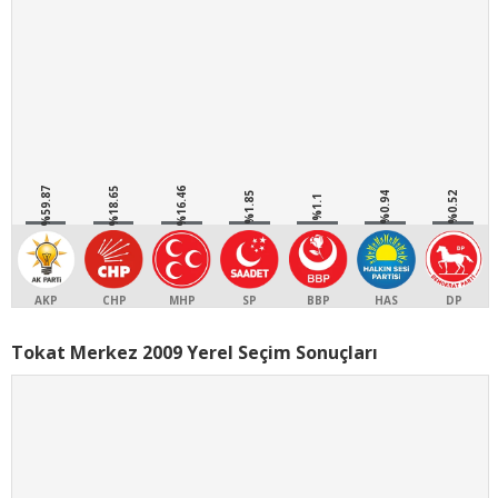
%59.87
%18.65
%16.46
%1.85
%0.94
%0.52
%1.1
AKP
CHP
MHP
SP
BBP
HAS
DP
Tokat Merkez 2009 Yerel Seçim Sonuçları