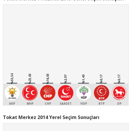
%55,54
%23,03
%16,03
%2,97
%1,40
%0,17
%0,17
AKP
MHP
CHP
SAADET
HDP
BTP
DP
Tokat Merkez 2014 Yerel Seçim Sonuçları