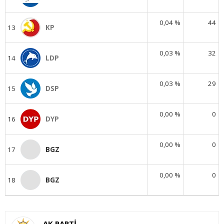
0,04 %
44
13
KP
0,03 %
32
14
LDP
0,03 %
29
15
DSP
0,00 %
0
16
DYP
0,00 %
0
17
BGZ
0,00 %
0
18
BGZ
AK PARTİ