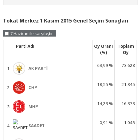
Tokat Merkez 1 Kasım 2015 Genel Seçim Sonuçları
7 Haziran ile karşılaştır
Parti Adı
Oy Oranı
Toplam
(%)
Oy
63,99 %
73.628
1
AK PARTİ
18,55 %
21.345
2
CHP
14,23 %
16.373
3
MHP
0,91 %
1.045
4
SAADET