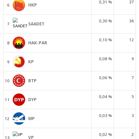
0,31 %
37
6
HKP
0,30 %
36
7
SAADET
0,10 %
12
8
HAK-PAR
0,08 %
9
9
KP
0,06 %
7
10
BTP
0,04 %
5
11
DYP
0,03 %
3
12
MP
0,02 %
2
13
VP