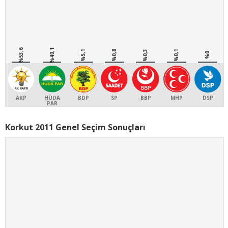
%53,6
%40,1
%5,1
%0,8
%0,3
%0,1
%0
AKP
HÜDA
BDP
SP
BBP
MHP
DSP
PAR
Korkut 2011 Genel Seçim Sonuçları