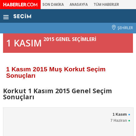
SON DAKİKA
ANASAYFA
TÜM HABERLER
ŞEHİRLER
2015 GENEL SEÇİMLERİ
1 KASIM
1 Kasım 2015 Muş Korkut Seçim
Sonuçları
Korkut 1 Kasım 2015 Genel Seçim
Sonuçları
1 Kasım
7 Haziran