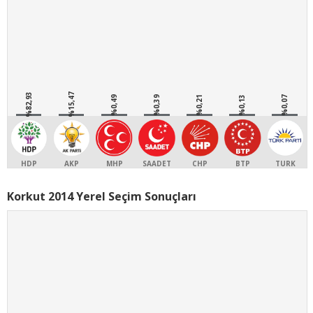
%82,93
%15,47
%0,49
%0,39
%0,21
%0,13
%0,07
HDP
AKP
MHP
SAADET
CHP
BTP
TURK
Korkut 2014 Yerel Seçim Sonuçları