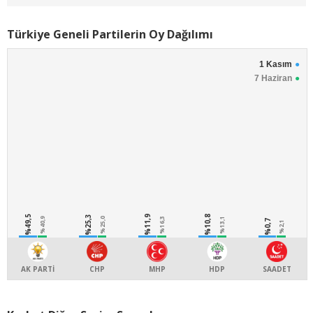
Türkiye Geneli Partilerin Oy Dağılımı
1 Kasım
7 Haziran
%49,5
%25,3
%11,9
%10,8
%40,9
%25,0
%16,3
%13,1
%0,7
%2,1
AK PARTİ
CHP
MHP
HDP
SAADET