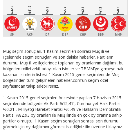
%42,5
%41,9
%5,8
%5,4
%2,1
%1,3
%0,9
SP
AKP
DP
DTP
CHP
BBP
MHP
Muş seçim sonuçları. 1 Kasım seçimleri sonrası Muş ili ve
ilçelerinde seçim sonuçları ve son dakika haberler. Partilerin
durumu, Muş ili ve ilçelerinde toplanan oy oranlarının dağılımı, bu
bölgeden milletvekili adayı olan isimler ve TBMM'ye girmeye hak
kazanan isimlerin listesi. 1 Kasım 2015 genel seçimlerinde Muş
bölgesinden tüm gelişmeleri haberler.com'un seçim özel
sayfasından takip edebilirsiniz.
1 Kasım 2015 genel seçimleri öncesinde yapılan 7 Haziran 2015
seçimlerinde bölgede Ak Parti %15,47 , Cumhuriyet Halk Partisi
%0,21 , Milliyetçi Hareket Partisi %0,49 ve Halkların Demokratik
Partisi %82,93 oy oranları ile Muş ilinde en çok oy oranına sahip
partiler olmuştu. 1 Kasım seçim sonuçları sonrası son durumu
görmek için oy dağılımını görmek istediğiniz ilin üzerine tıklayınız.