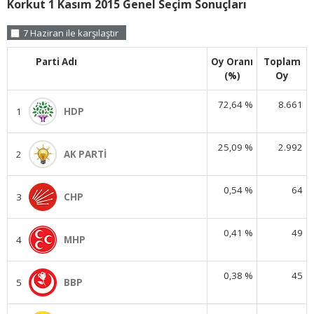
Korkut 1 Kasım 2015 Genel Seçim Sonuçları
7 Haziran ile karşılaştır
Parti Adı
Oy Oranı
Toplam
(%)
Oy
72,64 %
8.661
1
HDP
25,09 %
2.992
2
AK PARTİ
0,54 %
64
3
CHP
0,41 %
49
4
MHP
0,38 %
45
5
BBP