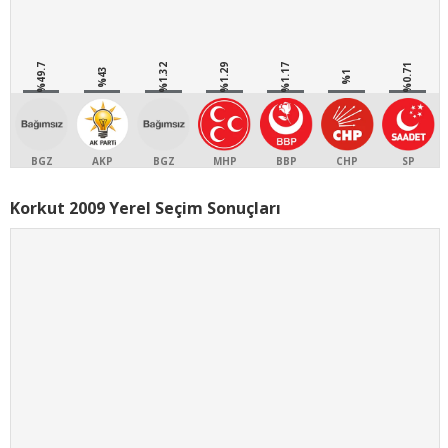
%49.7
%1.32
%1.29
%1.17
%0.71
%43
%1
BGZ
AKP
BGZ
MHP
BBP
CHP
SP
Korkut 2009 Yerel Seçim Sonuçları