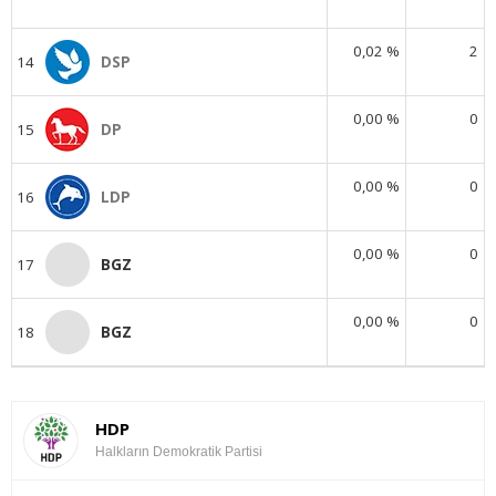
0,02 %
2
14
DSP
0,00 %
0
15
DP
0,00 %
0
16
LDP
0,00 %
0
17
BGZ
0,00 %
0
18
BGZ
HDP
Halkların Demokratik Partisi