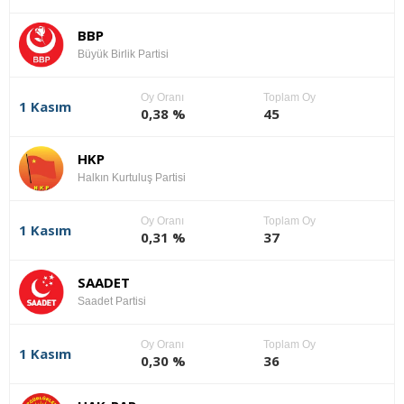
BBP
Büyük Birlik Partisi
Oy Oranı
Toplam Oy
1 Kasım
0,38 %
45
HKP
Halkın Kurtuluş Partisi
Oy Oranı
Toplam Oy
1 Kasım
0,31 %
37
SAADET
Saadet Partisi
Oy Oranı
Toplam Oy
1 Kasım
0,30 %
36