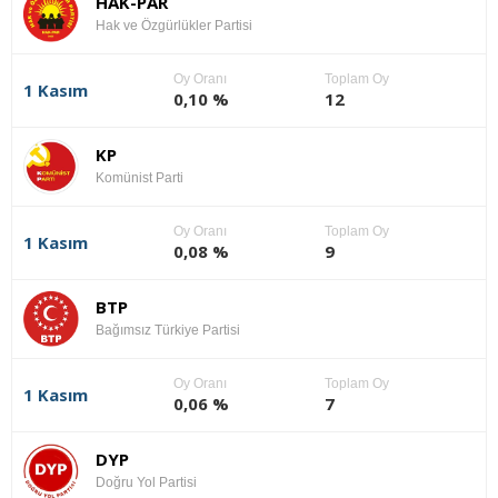
HAK-PAR
Hak ve Özgürlükler Partisi
Oy Oranı
Toplam Oy
1 Kasım
0,10 %
12
KP
Komünist Parti
Oy Oranı
Toplam Oy
1 Kasım
0,08 %
9
BTP
Bağımsız Türkiye Partisi
Oy Oranı
Toplam Oy
1 Kasım
0,06 %
7
DYP
Doğru Yol Partisi