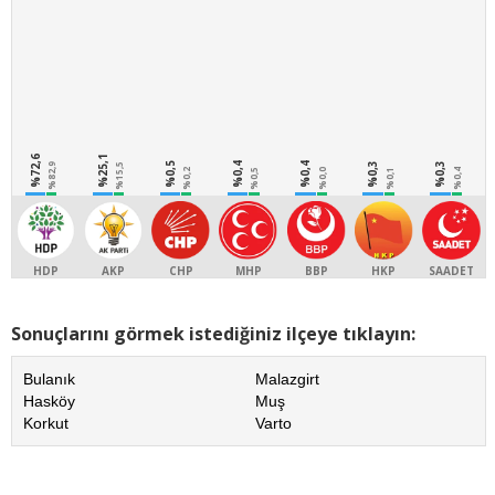
%72,6
%25,1
%0,5
%0,4
%0,4
%0,3
%0,3
%82,9
%15,5
%0,2
%0,5
%0,0
%0,1
%0,4
HDP
AKP
CHP
MHP
BBP
HKP
SAADET
Sonuçlarını görmek istediğiniz ilçeye tıklayın:
Bulanık
Malazgirt
Hasköy
Muş
Korkut
Varto