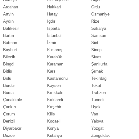
Ardahan
Hakkari
Ordu
Artvin
Hatay
Osmaniye
Aydın
Iğdır
Rize
Balıkesir
Isparta
Sakarya
Bartın
İstanbul
Samsun
Batman
İzmir
Siirt
Bayburt
K.maraş
Sinop
Bilecik
Karabük
Sivas
Bingöl
Karaman
Şanlıurfa
Bitlis
Kars
Şırnak
Bolu
Kastamonu
Tekirdağ
Burdur
Kayseri
Tokat
Bursa
Kırıkkale
Trabzon
Çanakkale
Kırklareli
Tunceli
Çankırı
Kırşehir
Uşak
Çorum
Kilis
Van
Denizli
Kocaeli
Yalova
Diyarbakır
Konya
Yozgat
Düzce
Kütahya
Zonguldak