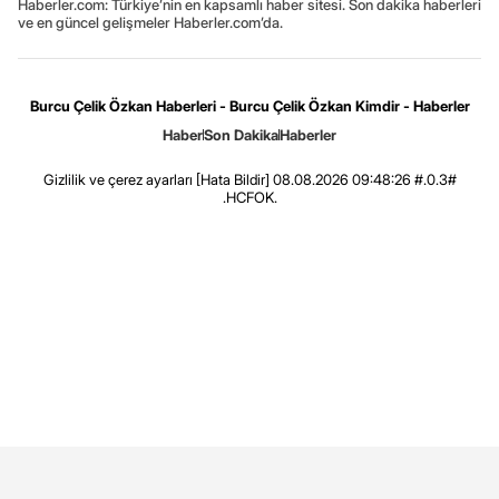
Haberler.com: Türkiye’nin en kapsamlı haber sitesi. Son dakika haberleri
ve en güncel gelişmeler Haberler.com’da.
Burcu Çelik Özkan Haberleri - Burcu Çelik Özkan Kimdir - Haberler
Haber
Son Dakika
Haberler
Gizlilik ve çerez ayarları
[Hata Bildir]
08.08.2026 09:48:26 #.0.3#
.HCFOK.