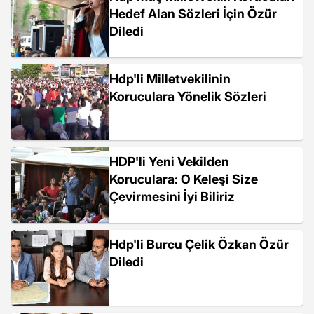
Hedef Alan Sözleri İçin Özür
Diledi
Hdp'li Milletvekilinin
Koruculara Yönelik Sözleri
HDP'li Yeni Vekilden
Koruculara: O Keleşi Size
Çevirmesini İyi Biliriz
Hdp'li Burcu Çelik Özkan Özür
Diledi