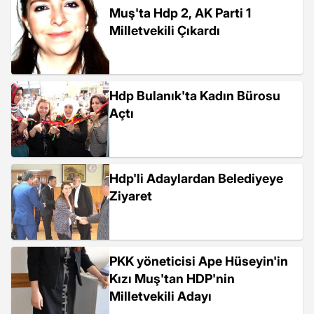
Muş'ta Hdp 2, AK Parti 1
Milletvekili Çıkardı
Hdp Bulanık'ta Kadın Bürosu
Açtı
Hdp'li Adaylardan Belediyeye
Ziyaret
PKK yöneticisi Ape Hüseyin'in
Kızı Muş'tan HDP'nin
Milletvekili Adayı