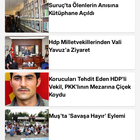
Suruç'ta Ölenlerin Anısına
Kütüphane Açıldı
Hdp Milletvekillerinden Vali
Yavuz'a Ziyaret
Korucuları Tehdit Eden HDP'li
Vekil, PKK'lının Mezarına Çiçek
Koydu
Muş'ta 'Savaşa Hayır' Eylemi