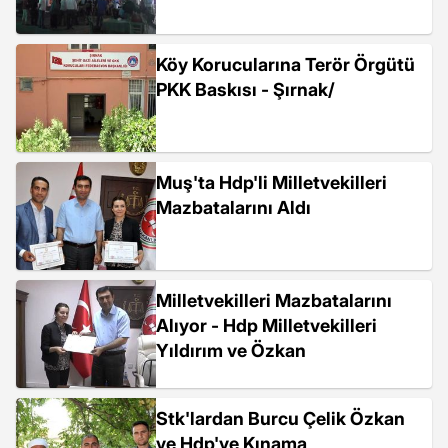
Köy Korucularına Terör Örgütü
PKK Baskısı - Şırnak/
Muş'ta Hdp'li Milletvekilleri
Mazbatalarını Aldı
Milletvekilleri Mazbatalarını
Alıyor - Hdp Milletvekilleri
Yıldırım ve Özkan
Stk'lardan Burcu Çelik Özkan
ve Hdp'ye Kınama