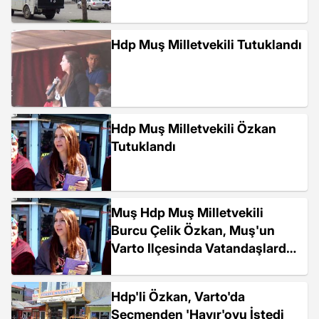
Hdp Muş Milletvekili Tutuklandı
Hdp Muş Milletvekili Özkan
Tutuklandı
Muş Hdp Muş Milletvekili
Burcu Çelik Özkan, Muş'un
Varto Ilçesinda Vatandaşlardan
Referandumda...
Hdp'li Özkan, Varto'da
Seçmenden 'Hayır'oyu İstedi