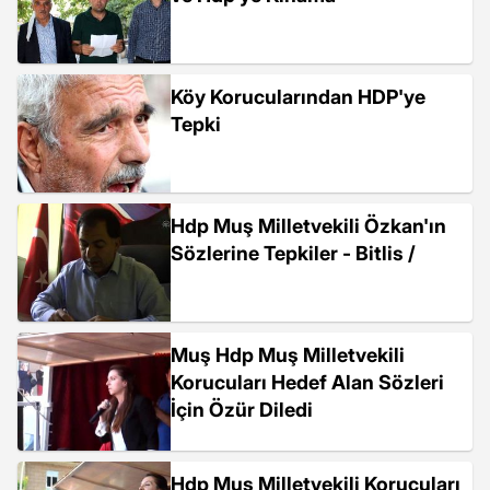
Köy Korucularından HDP'ye
Tepki
Hdp Muş Milletvekili Özkan'ın
Sözlerine Tepkiler - Bitlis /
Muş Hdp Muş Milletvekili
Korucuları Hedef Alan Sözleri
İçin Özür Diledi
Hdp Muş Milletvekili Korucuları