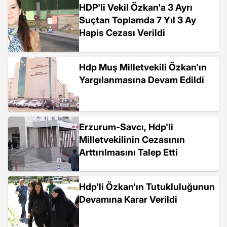
HDP'li Vekil Özkan'a 3 Ayrı
Suçtan Toplamda 7 Yıl 3 Ay
Hapis Cezası Verildi
Hdp Muş Milletvekili Özkan'ın
Yargılanmasına Devam Edildi
Erzurum-Savcı, Hdp'li
Milletvekilinin Cezasının
Arttırılmasını Talep Etti
Hdp'li Özkan'ın Tutukluluğunun
Devamına Karar Verildi