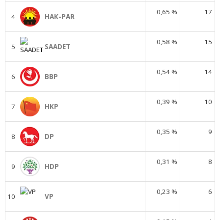
0,65 %
17
4
HAK-PAR
0,58 %
15
5
SAADET
0,54 %
14
6
BBP
0,39 %
10
7
HKP
0,35 %
9
8
DP
0,31 %
8
9
HDP
0,23 %
6
10
VP