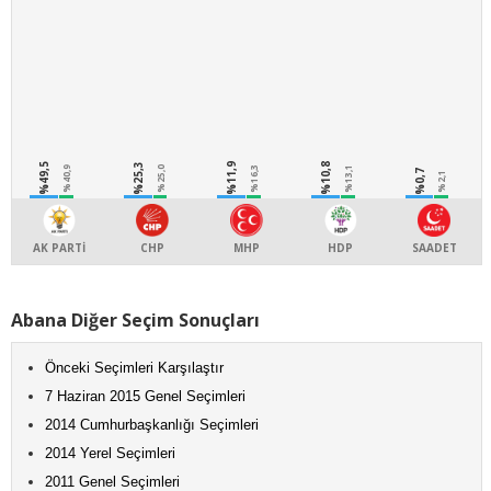
%49,5
%25,3
%11,9
%10,8
%40,9
%25,0
%16,3
%13,1
%0,7
%2,1
AK PARTİ
CHP
MHP
HDP
SAADET
Abana Diğer Seçim Sonuçları
Önceki Seçimleri Karşılaştır
7 Haziran 2015 Genel Seçimleri
2014 Cumhurbaşkanlığı Seçimleri
2014 Yerel Seçimleri
2011 Genel Seçimleri