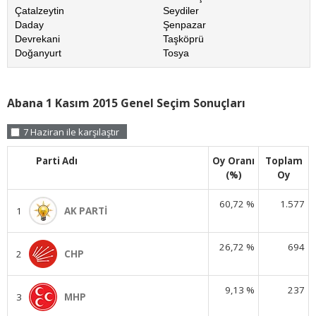
Çatalzeytin
Seydiler
Daday
Şenpazar
Devrekani
Taşköprü
Doğanyurt
Tosya
Abana 1 Kasım 2015 Genel Seçim Sonuçları
7 Haziran ile karşılaştır
Parti Adı
Oy Oranı
Toplam
(%)
Oy
60,72 %
1.577
1
AK PARTİ
26,72 %
694
2
CHP
9,13 %
237
3
MHP