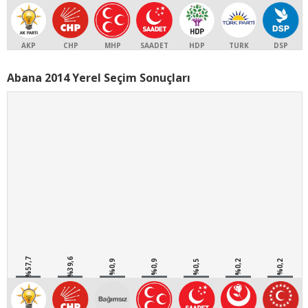
AKP
CHP
MHP
SAADET
HDP
TURK
DSP
Abana 2014 Yerel Seçim Sonuçları
%57,7
%39,6
%0,9
%0,9
%0,5
%0,2
%0,2