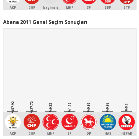
AKP
CHP
bagimsiz_1
MHP
SP
BBP
BTP
Abana 2011 Genel Seçim Sonuçları
%57.92
%27.72
%9.33
%1.12
%0.96
%0.92
%0.6
AKP
CHP
MHP
SP
DP
HAS
HEPAR