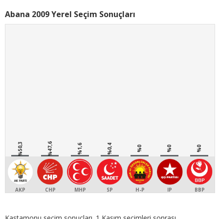
Abana 2009 Yerel Seçim Sonuçları
%50,3
%47,6
%1,6
%0,4
%0
%0
%0
AKP
CHP
MHP
SP
H-P
IP
BBP
Kastamonu seçim sonuçları. 1 Kasım seçimleri sonrası