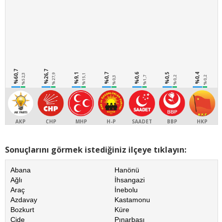
%60,7
%26,7
%9,1
%0,7
%0,6
%0,5
%0,4
%52,3
%27,9
%15,1
%0,3
%1,7
%0,2
%0,2
AKP
CHP
MHP
H-P
SAADET
BBP
HKP
Sonuçlarını görmek istediğiniz ilçeye tıklayın:
Abana
Hanönü
Ağlı
İhsangazi
Araç
İnebolu
Azdavay
Kastamonu
Bozkurt
Küre
Cide
Pınarbaşı