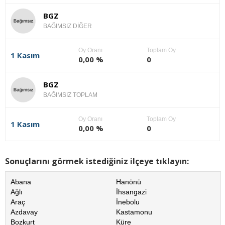
BGZ
BAĞIMSIZ DİĞER
Oy Oranı
Toplam Oy
1 Kasım
0,00 %
0
BGZ
BAĞIMSIZ TOPLAM
Oy Oranı
Toplam Oy
1 Kasım
0,00 %
0
Sonuçlarını görmek istediğiniz ilçeye tıklayın:
Abana
Hanönü
Ağlı
İhsangazi
Araç
İnebolu
Azdavay
Kastamonu
Bozkurt
Küre