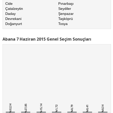
Cide
Pınarbaşı
Çatalzeytin
Seydiler
Daday
Şenpazar
Devrekani
Taşköprü
Doğanyurt
Tosya
Abana 7 Haziran 2015 Genel Seçim Sonuçları
%52,34
%27,85
%15,14
%1,72
%0,79
%0,41
%0,34