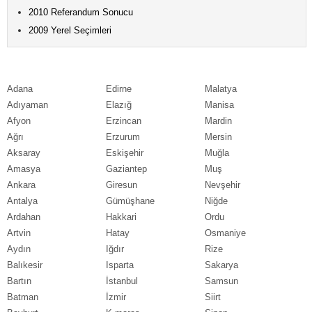
2010 Referandum Sonucu
2009 Yerel Seçimleri
Adana
Edirne
Malatya
Adıyaman
Elazığ
Manisa
Afyon
Erzincan
Mardin
Ağrı
Erzurum
Mersin
Aksaray
Eskişehir
Muğla
Amasya
Gaziantep
Muş
Ankara
Giresun
Nevşehir
Antalya
Gümüşhane
Niğde
Ardahan
Hakkari
Ordu
Artvin
Hatay
Osmaniye
Aydın
Iğdır
Rize
Balıkesir
Isparta
Sakarya
Bartın
İstanbul
Samsun
Batman
İzmir
Siirt