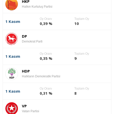
HKP
Halkın Kurtuluş Partisi
Oy Oranı
Toplam Oy
1 Kasım
0,39 %
10
DP
Demokrat Parti
Oy Oranı
Toplam Oy
1 Kasım
0,35 %
9
HDP
Halkların Demokratik Partisi
Oy Oranı
Toplam Oy
1 Kasım
0,31 %
8
VP
Vatan Partisi