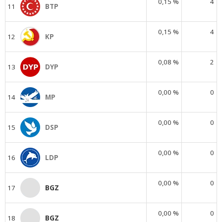
0,15 %
4
11
BTP
0,15 %
4
12
KP
0,08 %
2
13
DYP
0,00 %
0
14
MP
0,00 %
0
15
DSP
0,00 %
0
16
LDP
0,00 %
0
17
BGZ
0,00 %
0
18
BGZ