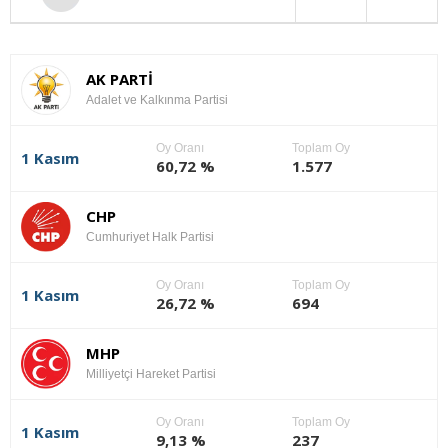
AK PARTİ
Adalet ve Kalkınma Partisi
Oy Oranı
Toplam Oy
1 Kasım
60,72 %
1.577
CHP
Cumhuriyet Halk Partisi
Oy Oranı
Toplam Oy
1 Kasım
26,72 %
694
MHP
Milliyetçi Hareket Partisi
Oy Oranı
Toplam Oy
1 Kasım
9,13 %
237