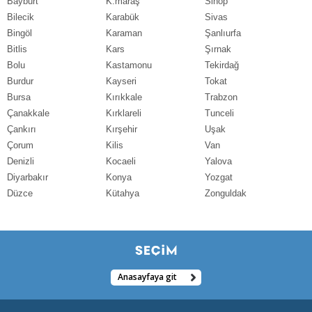
Bayburt
K.maraş
Sinop
Bilecik
Karabük
Sivas
Bingöl
Karaman
Şanlıurfa
Bitlis
Kars
Şırnak
Bolu
Kastamonu
Tekirdağ
Burdur
Kayseri
Tokat
Bursa
Kırıkkale
Trabzon
Çanakkale
Kırklareli
Tunceli
Çankırı
Kırşehir
Uşak
Çorum
Kilis
Van
Denizli
Kocaeli
Yalova
Diyarbakır
Konya
Yozgat
Düzce
Kütahya
Zonguldak
Anasayfaya git