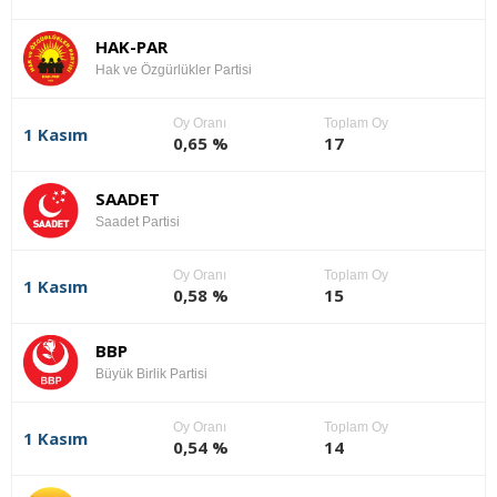
HAK-PAR
Hak ve Özgürlükler Partisi
Oy Oranı
Toplam Oy
1 Kasım
0,65 %
17
SAADET
Saadet Partisi
Oy Oranı
Toplam Oy
1 Kasım
0,58 %
15
BBP
Büyük Birlik Partisi
Oy Oranı
Toplam Oy
1 Kasım
0,54 %
14