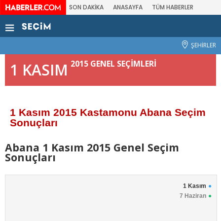
SON DAKİKA
ANASAYFA
TÜM HABERLER
ŞEHİRLER
2015 GENEL SEÇİMLERİ
1 KASIM
1 Kasım 2015 Kastamonu Abana Seçim
Sonuçları
Abana 1 Kasım 2015 Genel Seçim
Sonuçları
1 Kasım
7 Haziran