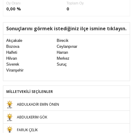
Oy Oranı
Toplam Oy
0,00 %
0
Sonuçlarını görmek istediğiniz ilçe ismine tıklayın.
Akçakale
Birecik
Bozova
Ceylanpınar
Halfeti
Harran
Hilvan
Merkez
Siverek
Suruç
Viranşehir
MİLLETVEKİLİ SEÇİLENLER
ABDULKADİR EMİN ÖNEN
ABDULKERİM GÖK
FARUK ÇELİK