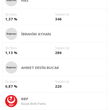
HAS
Oy Oranı
Toplam Oy
1,37 %
346
İBRAHİM AYHAN
Oy Oranı
Toplam Oy
1,13 %
286
AHMET ERSİN BUCAK
Oy Oranı
Toplam Oy
0,87 %
220
BBP
Büyük Birlik Partisi