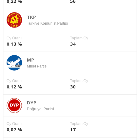
0,22 %
56
TKP
Türkiye Komünist Partisi
Oy Oranı
Toplam Oy
0,13 %
34
MP
Millet Partisi
Oy Oranı
Toplam Oy
0,12 %
30
DYP
Doğruyol Partisi
Oy Oranı
Toplam Oy
0,07 %
17