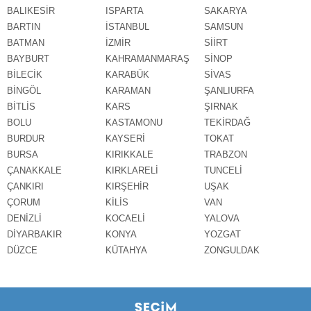
BALIKESİR
ISPARTA
SAKARYA
BARTIN
İSTANBUL
SAMSUN
BATMAN
İZMİR
SİİRT
BAYBURT
KAHRAMANMARAŞ
SİNOP
BİLECİK
KARABÜK
SİVAS
BİNGÖL
KARAMAN
ŞANLIURFA
BİTLİS
KARS
ŞIRNAK
BOLU
KASTAMONU
TEKİRDAĞ
BURDUR
KAYSERİ
TOKAT
BURSA
KIRIKKALE
TRABZON
ÇANAKKALE
KIRKLARELİ
TUNCELİ
ÇANKIRI
KIRŞEHİR
UŞAK
ÇORUM
KİLİS
VAN
DENİZLİ
KOCAELİ
YALOVA
DİYARBAKIR
KONYA
YOZGAT
DÜZCE
KÜTAHYA
ZONGULDAK