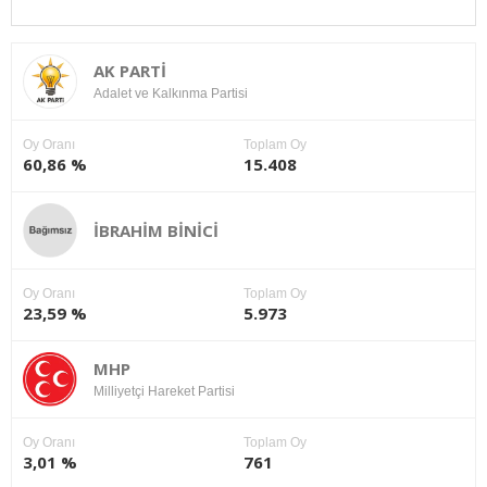
AK PARTİ
Adalet ve Kalkınma Partisi
Oy Oranı
Toplam Oy
60,86 %
15.408
İBRAHİM BİNİCİ
Oy Oranı
Toplam Oy
23,59 %
5.973
MHP
Milliyetçi Hareket Partisi
Oy Oranı
Toplam Oy
3,01 %
761