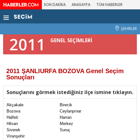
SON DAKİKA
ANASAYFA
TÜM HABERLER
ŞEHİRLER
2011
GENEL SEÇİMLERİ
2011 ŞANLIURFA BOZOVA Genel Seçim
Sonuçları
Sonuçlarını görmek istediğiniz ilçe ismine tıklayın.
Akçakale
Birecik
Bozova
Ceylanpınar
Halfeti
Harran
Hilvan
Merkez
Siverek
Suruç
Viranşehir