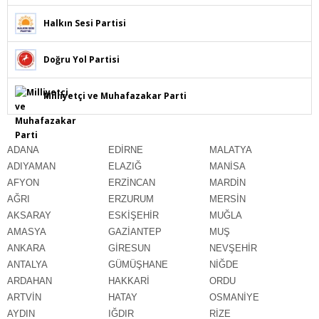
Halkın Sesi Partisi
Doğru Yol Partisi
Milliyetçi ve Muhafazakar Parti
ADANA
EDİRNE
MALATYA
ADIYAMAN
ELAZIĞ
MANİSA
AFYON
ERZİNCAN
MARDİN
AĞRI
ERZURUM
MERSİN
AKSARAY
ESKİŞEHİR
MUĞLA
AMASYA
GAZİANTEP
MUŞ
ANKARA
GİRESUN
NEVŞEHİR
ANTALYA
GÜMÜŞHANE
NİĞDE
ARDAHAN
HAKKARİ
ORDU
ARTVİN
HATAY
OSMANİYE
AYDIN
IĞDIR
RİZE