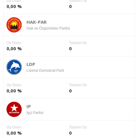
Oy Oranı
Toplam Oy
0,00 %
0
HAK-PAR
Hak ve Özgürlükler Partisi
Oy Oranı
Toplam Oy
0,00 %
0
LDP
Liberal Demokrat Parti
Oy Oranı
Toplam Oy
0,00 %
0
IP
İşçi Partisi
Oy Oranı
Toplam Oy
0,00 %
0