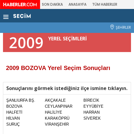
SON DAKİKA
ANASAYFA
TÜM HABERLER
ŞEHİRLER
2009
YEREL SEÇİMLERİ
2009 BOZOVA Yerel Seçim Sonuçları
Sonuçlarını görmek istediğiniz ilçe ismine tıklayın.
ŞANLIURFA BŞ.
AKÇAKALE
BİRECİK
BOZOVA
CEYLANPINAR
EYYÜBİYE
HALFETİ
HALİLİYE
HARRAN
HİLVAN
KARAKÖPRÜ
SİVEREK
SURUÇ
VİRANŞEHİR