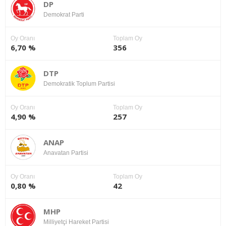
DP
Demokrat Parti
Oy Oranı
Toplam Oy
6,70 %
356
DTP
Demokratik Toplum Partisi
Oy Oranı
Toplam Oy
4,90 %
257
ANAP
Anavatan Partisi
Oy Oranı
Toplam Oy
0,80 %
42
MHP
Milliyetçi Hareket Partisi