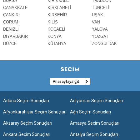
BURSA
KIRIKKALE
TRABZON
ÇANAKKALE
KIRKLARELİ
TUNCELİ
ÇANKIRI
KIRŞEHİR
UŞAK
ÇORUM
KİLİS
VAN
DENİZLİ
KOCAELİ
YALOVA
DİYARBAKIR
KONYA
YOZGAT
DÜZCE
KÜTAHYA
ZONGULDAK
Anasayfaya git
Adana Seçim Sonuçları
Adıyaman Seçim Sonuçları
Afyonkarahisar Seçim Sonuçları
Ağrı Seçim Sonuçları
Aksaray Seçim Sonuçları
Amasya Seçim Sonuçları
Ankara Seçim Sonuçları
Antalya Seçim Sonuçları