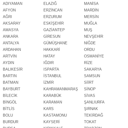
ADIYAMAN
ELAZIĞ
MANİSA
AFYON
ERZİNCAN
MARDİN
AĞRI
ERZURUM
MERSİN
AKSARAY
ESKİŞEHİR
MUĞLA
AMASYA
GAZİANTEP
MUŞ
ANKARA
GİRESUN
NEVŞEHİR
ANTALYA
GÜMÜŞHANE
NİĞDE
ARDAHAN
HAKKARİ
ORDU
ARTVİN
HATAY
OSMANİYE
AYDIN
IĞDIR
RİZE
BALIKESİR
ISPARTA
SAKARYA
BARTIN
İSTANBUL
SAMSUN
BATMAN
İZMİR
SİİRT
BAYBURT
KAHRAMANMARAŞ
SİNOP
BİLECİK
KARABÜK
SİVAS
BİNGÖL
KARAMAN
ŞANLIURFA
BİTLİS
KARS
ŞIRNAK
BOLU
KASTAMONU
TEKİRDAĞ
BURDUR
KAYSERİ
TOKAT