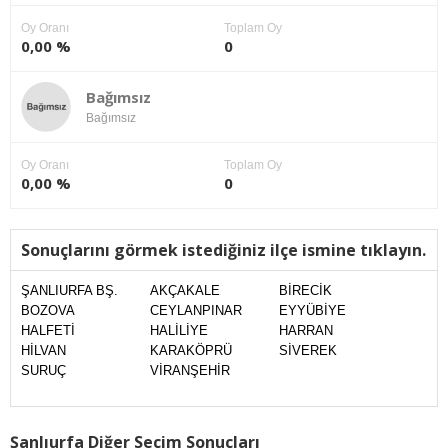
Oy Oranı
Toplam Oy
0,00 %
0
Bağımsız
Bağımsız
Oy Oranı
Toplam Oy
0,00 %
0
Sonuçlarını görmek istediğiniz ilçe ismine tıklayın.
ŞANLIURFA BŞ.
AKÇAKALE
BİRECİK
BOZOVA
CEYLANPINAR
EYYÜBİYE
HALFETİ
HALİLİYE
HARRAN
HİLVAN
KARAKÖPRÜ
SİVEREK
SURUÇ
VİRANŞEHİR
Şanlıurfa Diğer Seçim Sonuçları