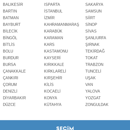
BALIKESİR
ISPARTA
SAKARYA
BARTIN
İSTANBUL
SAMSUN
BATMAN
İZMİR
SİİRT
BAYBURT
KAHRAMANMARAŞ
SİNOP
BİLECİK
KARABÜK
SİVAS
BİNGÖL
KARAMAN
ŞANLIURFA
BİTLİS
KARS
ŞIRNAK
BOLU
KASTAMONU
TEKİRDAĞ
BURDUR
KAYSERİ
TOKAT
BURSA
KIRIKKALE
TRABZON
ÇANAKKALE
KIRKLARELİ
TUNCELİ
ÇANKIRI
KIRŞEHİR
UŞAK
ÇORUM
KİLİS
VAN
DENİZLİ
KOCAELİ
YALOVA
DİYARBAKIR
KONYA
YOZGAT
DÜZCE
KÜTAHYA
ZONGULDAK