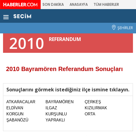
SON DAKİKA
ANASAYFA
TÜM HABERLER
ŞEHİRLER
2010
REFERANDUM
2010 Bayramören Referandum Sonuçları
Sonuçlarını görmek istediğiniz ilçe ismine tıklayın.
ATKARACALAR
BAYRAMÖREN
ÇERKEŞ
ELDİVAN
ILGAZ
KIZILIRMAK
KORGUN
KURŞUNLU
ORTA
ŞABANÖZÜ
YAPRAKLI