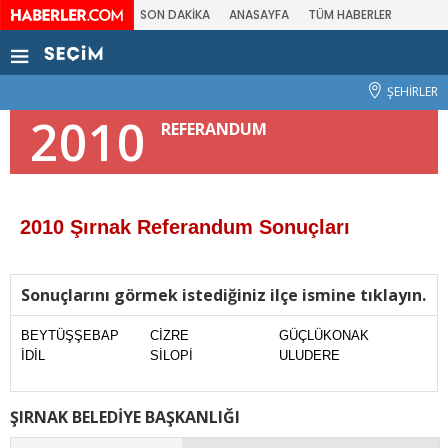
SON DAKİKA
ANASAYFA
TÜM HABERLER
ŞEHİRLER
2010
REFERANDUM
2010 Şırnak Referandum Sonuçları
Sonuçlarını görmek istediğiniz ilçe ismine tıklayın.
BEYTÜŞŞEBAP
CİZRE
GÜÇLÜKONAK
İDİL
SİLOPİ
ULUDERE
ŞIRNAK BELEDİYE BAŞKANLIĞI