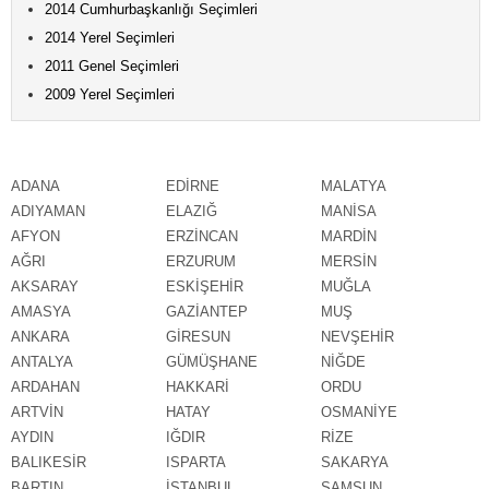
2014 Cumhurbaşkanlığı Seçimleri
2014 Yerel Seçimleri
2011 Genel Seçimleri
2009 Yerel Seçimleri
ADANA
EDİRNE
MALATYA
ADIYAMAN
ELAZIĞ
MANİSA
AFYON
ERZİNCAN
MARDİN
AĞRI
ERZURUM
MERSİN
AKSARAY
ESKİŞEHİR
MUĞLA
AMASYA
GAZİANTEP
MUŞ
ANKARA
GİRESUN
NEVŞEHİR
ANTALYA
GÜMÜŞHANE
NİĞDE
ARDAHAN
HAKKARİ
ORDU
ARTVİN
HATAY
OSMANİYE
AYDIN
IĞDIR
RİZE
BALIKESİR
ISPARTA
SAKARYA
BARTIN
İSTANBUL
SAMSUN