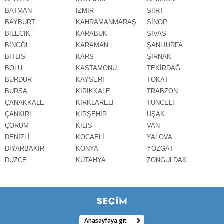
BATMAN
İZMİR
SİİRT
BAYBURT
KAHRAMANMARAŞ
SİNOP
BİLECİK
KARABÜK
SİVAS
BİNGÖL
KARAMAN
ŞANLIURFA
BİTLİS
KARS
ŞIRNAK
BOLU
KASTAMONU
TEKİRDAĞ
BURDUR
KAYSERİ
TOKAT
BURSA
KIRIKKALE
TRABZON
ÇANAKKALE
KIRKLARELİ
TUNCELİ
ÇANKIRI
KIRŞEHİR
UŞAK
ÇORUM
KİLİS
VAN
DENİZLİ
KOCAELİ
YALOVA
DİYARBAKIR
KONYA
YOZGAT
DÜZCE
KÜTAHYA
ZONGULDAK
Anasayfaya git