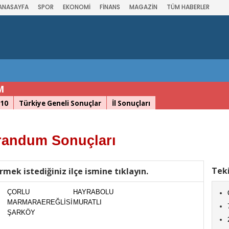
ANASAYFA
SPOR
EKONOMİ
FİNANS
MAGAZİN
TÜM HABERLER
M
10
Türkiye Geneli Sonuçlar
İl Sonuçları
randum Sonuçları
Teki
rmek istediğiniz ilçe ismine tıklayın.
ÇORLU
HAYRABOLU
MARMARAEREĞLİSİ
MURATLI
ŞARKÖY