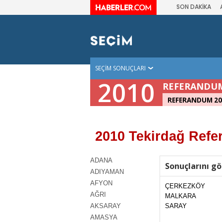
SON DAKİKA
SEÇİM SONUÇLARI
2010
REFERANDU
REFERANDUM 20
2010 Tekirdağ Refe
ADANA
Sonuçlarını gö
ADIYAMAN
AFYON
ÇERKEZKÖY
AĞRI
MALKARA
AKSARAY
SARAY
AMASYA