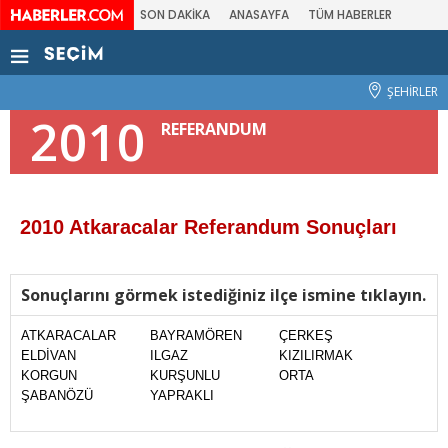
SON DAKİKA
ANASAYFA
TÜM HABERLER
ŞEHİRLER
2010
REFERANDUM
2010 Atkaracalar Referandum Sonuçları
Sonuçlarını görmek istediğiniz ilçe ismine tıklayın.
ATKARACALAR
BAYRAMÖREN
ÇERKEŞ
ELDİVAN
ILGAZ
KIZILIRMAK
KORGUN
KURŞUNLU
ORTA
ŞABANÖZÜ
YAPRAKLI