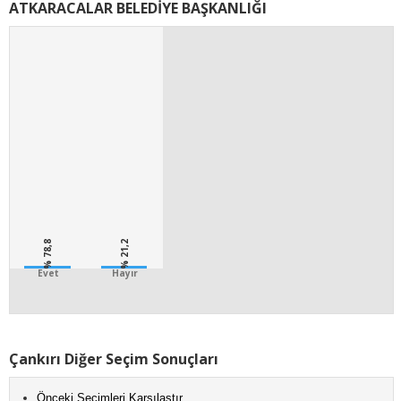
ATKARACALAR BELEDİYE BAŞKANLIĞI
% 78,8
% 21,2
Evet
Hayır
Çankırı Diğer Seçim Sonuçları
Önceki Seçimleri Karşılaştır