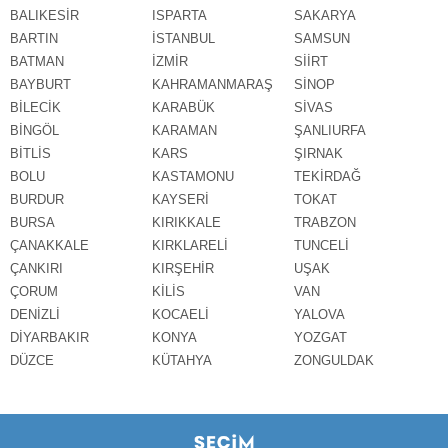
BALIKESİR
ISPARTA
SAKARYA
BARTIN
İSTANBUL
SAMSUN
BATMAN
İZMİR
SİİRT
BAYBURT
KAHRAMANMARAŞ
SİNOP
BİLECİK
KARABÜK
SİVAS
BİNGÖL
KARAMAN
ŞANLIURFA
BİTLİS
KARS
ŞIRNAK
BOLU
KASTAMONU
TEKİRDAĞ
BURDUR
KAYSERİ
TOKAT
BURSA
KIRIKKALE
TRABZON
ÇANAKKALE
KIRKLARELİ
TUNCELİ
ÇANKIRI
KIRŞEHİR
UŞAK
ÇORUM
KİLİS
VAN
DENİZLİ
KOCAELİ
YALOVA
DİYARBAKIR
KONYA
YOZGAT
DÜZCE
KÜTAHYA
ZONGULDAK