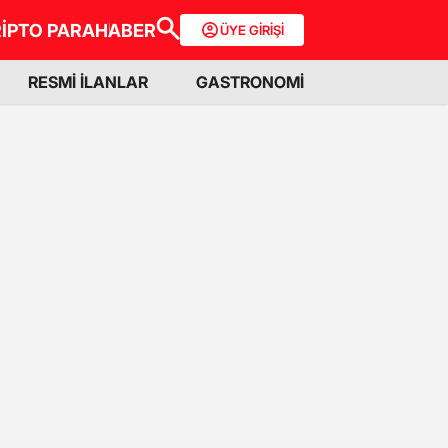
İPTO PARA
HABER
ÜYE GİRİŞİ
RESMİ İLANLAR
GASTRONOMİ