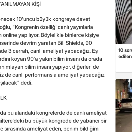
TANILMAYAN KİŞİ
nlenecek 10'uncu büyük kongreye davet
soğlu, "Kongrenin özelliği canlı yayınlarla
online yapılıyor. Böylelikle binlerce kişiye
anserinde devrim yaratan Bill Shields, 90
10 so
de 3 cerrah, canlı ameliyat yapacağız. Eş
edilen
dını koyan 90'a yakın bilim insanı da orada
nımlayan bilim insanı yapıyor, diğerleri de
 Biz de canlı performansla ameliyat yapacağız
ışılacak" dedi.
İLK
a bu alandaki kongrelerde de canlı ameliyat
ngiltere'deki bu büyük kongrede de yabancı bir
re sırasında ameliyat eden, benim bildiğim