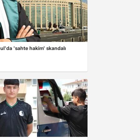
ul'da 'sahte hakim' skandalı