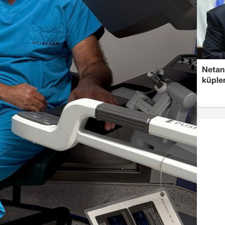
Netan
küple