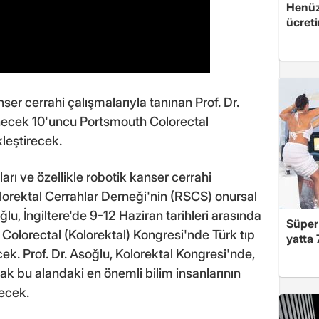
Henüz 
ücreti
 cerrahi çalışmalarıyla tanınan Prof. Dr.
enecek 10'uncu Portsmouth Colorectal
leştirecek.
arı ve özellikle robotik kanser cerrahi
lorektal Cerrahlar Derneği'nin (RSCS) onursal
ğlu, İngiltere'de 9-12 Haziran tarihleri arasında
Süper 
olorectal (Kolorektal) Kongresi'nde Türk tıp
yatta 
cek. Prof. Dr. Asoğlu, Kolorektal Kongresi'nde,
cak bu alandaki en önemli bilim insanlarının
ecek.