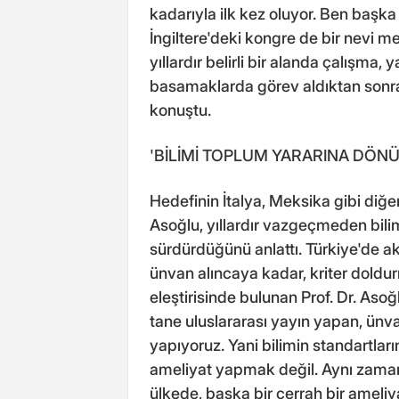
kadarıyla ilk kez oluyor. Ben başka
İngiltere'deki kongre de bir nevi me
yıllardır belirli bir alanda çalışma,
basamaklarda görev aldıktan sonra b
konuştu.
'BİLİMİ TOPLUM YARARINA DÖ
Hedefinin İtalya, Meksika gibi diğe
Asoğlu, yıllardır vazgeçmeden bili
sürdürdüğünü anlattı. Türkiye'de a
ünvan alıncaya kadar, kriter doldur
eleştirisinde bulunan Prof. Dr. Asoğ
tane uluslararası yayın yapan, ünv
yapıyoruz. Yani bilimin standartla
ameliyat yapmak değil. Aynı zama
ülkede, başka bir cerrah bir ameliy