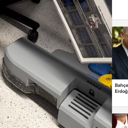
Bahçel
Erdoğ