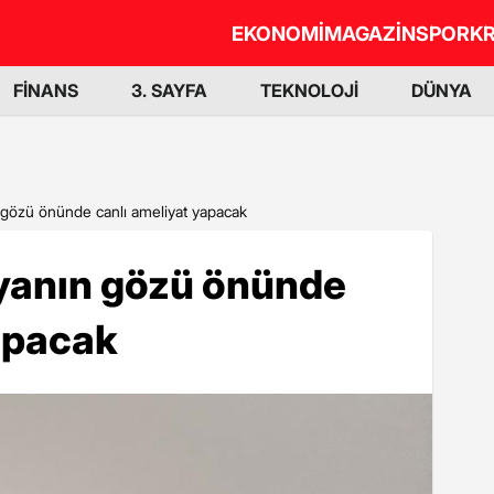
EKONOMİ
MAGAZİN
SPOR
KR
FİNANS
3. SAYFA
TEKNOLOJİ
DÜNYA
 gözü önünde canlı ameliyat yapacak
nyanın gözü önünde
apacak