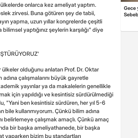
 ülkelerde onlarca kez ameliyat yaptım.
Gece y
slek zirvesi. Buna götüren şey de tabii,
Sebeb
 yayın yapma, uzun yıllar kongrelerde çeşitli
ilimsel yaptığınız şeylerin karşılığı" diye
NÜŞTÜRÜYORUZ'
r ülkeler olduğunu anlatan Prof. Dr. Oktar
m adına çalışmalarını büyük gayretle
kademik yayınlar ya da makalelerin genellikle
mak için yapıldığı ve kesintisiz sürdürülmediği
lu, "Yani ben kesintisiz sürdüren, her yıl 5-6
an bile kullanmıyorum. Çünkü bilim adına
rını belirlemeye çalışmak amaçlı. Çünkü amaç
nda bir başka ameliyathanede, bir başka
at yaparken bizim bu standartları