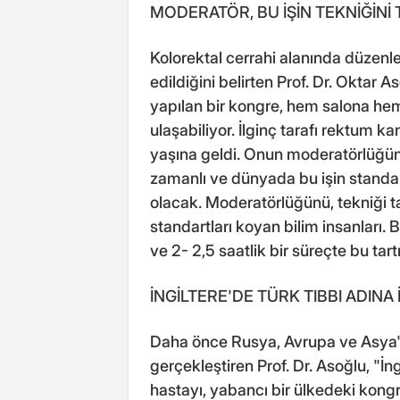
MODERATÖR, BU İŞİN TEKNİĞİNİ 
Kolorektal cerrahi alanında düze
edildiğini belirten Prof. Dr. Oktar A
yapılan bir kongre, hem salona hem 
ulaşabiliyor. İlginç tarafı rektum k
yaşına geldi. Onun moderatörlüğün
zamanlı ve dünyada bu işin standar
olacak. Moderatörlüğünü, tekniği ta
standartları koyan bilim insanları.
ve 2- 2,5 saatlik bir süreçte bu tart
İNGİLTERE'DE TÜRK TIBBI ADINA 
Daha önce Rusya, Avrupa ve Asya'd
gerçekleştiren Prof. Dr. Asoğlu, "İ
hastayı, yabancı bir ülkedeki kong