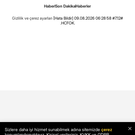
Haber
Son Dakika
Haberler
Gizlilik ve çerez ayarları
[Hata Bildir]
09.08.2026 06:28:58 #7.12#
.HCFOK.
×
Sizlere daha iyi hizmet sunabilmek adına sitemizde
çerez
konumlandırmaktayız. Kişisel verileriniz, KVKK ve GDPR