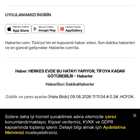
UYGULAMAMIZI İNDİRİN
Haberler.com: Türkiye’nin en kapsamlı haber sitesi. Son dakika haberleri
ve en güncel gelişmeler Haberler.com’da.
Haber: HERKES EVDE BU HATAYI YAPIYOR; TİFOYA KADAR
GÖTÜREBİLİR - Haberler
Haber
Son Dakika
Haberler
Gizlilik ve çerez ayarları
[Hata Bildir]
09.08.2026 11:11:04 #.0.3# .HCFOK.
×
Sizlere daha iyi hizmet sunabilmek adına sitemizde
çerez
konumlandırmaktayız. Kişisel verileriniz, KVKK ve GDPR
kapsamında toplanıp işlenir. Detaylı bilgi almak için
Aydınlatma
Metnimizi
inceleyebilirsiniz.