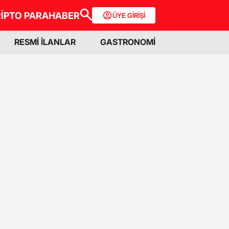
İPTO PARA
HABER
ÜYE GİRİŞİ
RESMİ İLANLAR
GASTRONOMİ