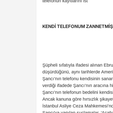
telefonun kayıtlarını ist
KENDİ TELEFONUM ZANNETMİŞ
Şüpheli sıfatıyla ifadesi alınan E
düşürdüğünü, aynı tarihlerde Amerik
Şancı’nın telefonu kendisinin sanara
verdiği ifadede Şancı’nın aracına h
Şancı’nın telefonun bedelini kendis
Ancak kanuna göre hırsızlık şikayet
İstanbul Asliye Ceza Mahkemesi’nd
Şancı'ya yapılan şuçlamalar, 'Acab