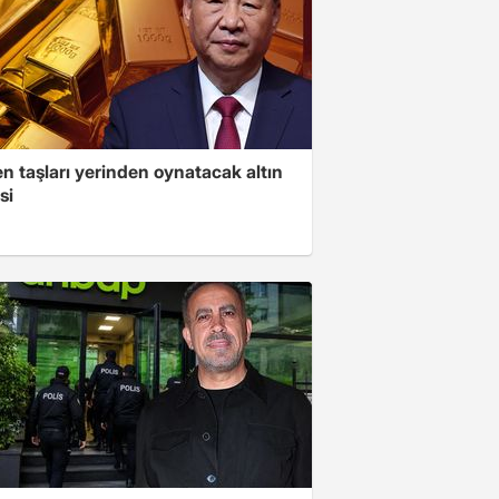
n taşları yerinden oynatacak altın
si