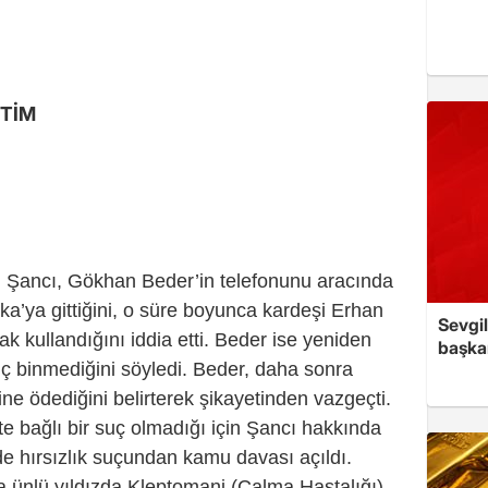
TİM
bru Şancı, Gökhan Beder’in telefonunu aracında
a’ya gittiğini, o süre boyunca kardeşi Erhan
Sevgil
k kullandığını iddia etti.
Beder ise yeniden
başkan
iç binmediğini söyledi. Beder, daha sonra
ine ödediğini belirterek şikayetinden vazgeçti.
e bağlı bir suç olmadığı için Şancı hakkında
e hırsızlık suçundan kamu davası açıldı.
a ünlü yıldızda Kleptomani (Çalma Hastalığı)