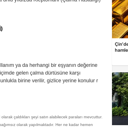
İ)
Çin'de
hamle
ullanım ya da herhangi bir eşyanın değerine
 biçimde gelen çalma dürtüsüne karşı
ukla birine verilir, gizlice yerine konulur r
l olarak çaldıkları şeyi satın alabilecek paraları mevcuttur.
 bağımsız olarak yapılmaktadır. Her ne kadar hemen