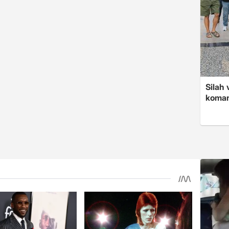
Silah 
koman