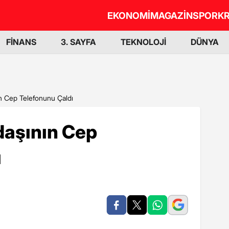
EKONOMİ
MAGAZİN
SPOR
KR
FİNANS
3. SAYFA
TEKNOLOJİ
DÜNYA
n Cep Telefonunu Çaldı
daşının Cep
ı