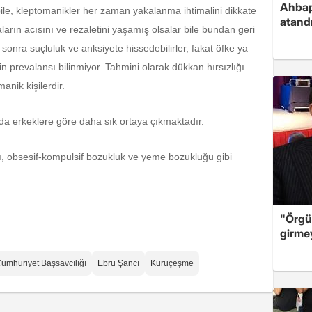
Ahbap
 bile, kleptomanikler her zaman yakalanma ihtimalini dikkate
atand
arın acısını ve rezaletini yaşamış olsalar bile bundan geri
 sonra suçluluk ve anksiyete hissedebilirler, fakat öfke ya
n prevalansı bilinmiyor. Tahmini olarak dükkan hırsızlığı
nik kişilerdir.
arda erkeklere göre daha sık ortaya çıkmaktadır.
ı, obsesif-kompulsif bozukluk ve yeme bozukluğu gibi
"Örgü
girme
Cumhuriyet Başsavcılığı
Ebru Şancı
Kuruçeşme