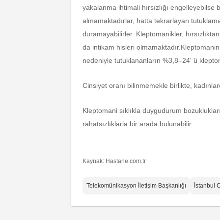
yakalanma ihtimali hırsızlığı engelleyebilse
almamaktadırlar, hatta tekrarlayan tutuklamal
duramayabilirler. Kleptomanikler, hırsızlıktan
da intikam hisleri olmamaktadır.Kleptomanini
nedeniyle tutuklananların %3,8–24' ü kleptoma
Cinsiyet oranı bilinmemekle birlikte, kadınl
Kleptomani sıklıkla duygudurum bozukluklar
rahatsızlıklarla bir arada bulunabilir.
Kaynak: Hastane.com.tr
Telekomünikasyon İletişim Başkanlığı
İstanbul 