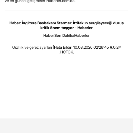
ve en güncel gelişmeler Haberler.com’da.
Haber: İngiltere Başbakanı Starmer: İttifak'ın sergileyeceği duruş
kritik önem taşıyor - Haberler
Haber
Son Dakika
Haberler
Gizlilik ve çerez ayarları
[Hata Bildir]
10.08.2026 02:26:45 #.0.2#
.HCFOK.