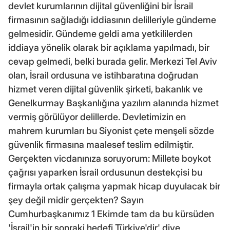
devlet kurumlarının dijital güvenliğini bir İsrail
firmasının sağladığı iddiasının delilleriyle gündeme
gelmesidir. Gündeme geldi ama yetkililerden
iddiaya yönelik olarak bir açıklama yapılmadı, bir
cevap gelmedi, belki burada gelir. Merkezi Tel Aviv
olan, İsrail ordusuna ve istihbaratına doğrudan
hizmet veren dijital güvenlik şirketi, bakanlık ve
Genelkurmay Başkanlığına yazılım alanında hizmet
vermiş görülüyor delillerde. Devletimizin en
mahrem kurumları bu Siyonist çete menşeli sözde
güvenlik firmasına maalesef teslim edilmiştir.
Gerçekten vicdanınıza soruyorum: Millete boykot
çağrısı yaparken İsrail ordusunun destekçisi bu
firmayla ortak çalışma yapmak hicap duyulacak bir
şey değil midir gerçekten? Sayın
Cumhurbaşkanımız 1 Ekimde tam da bu kürsüden
'İsrail'in bir sonraki hedefi Türkiye'dir' diye