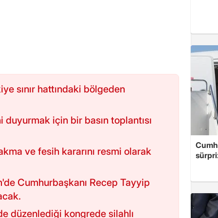
iye sınır hattındaki bölgeden
 duyurmak için bir basın toplantısı
Cumhu
rakma ve fesih kararını resmi olarak
sürpri
im'de Cumhurbaşkanı Recep Tayyip
acak.
de düzenlediği kongrede silahlı