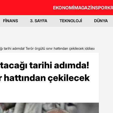
EKONOMİ
MAGAZİN
SPOR
KR
FİNANS
3. SAYFA
TEKNOLOJİ
DÜNYA
ı tarihi adımda! Terör örgütü sınır hattından çekilecek iddiası
tacağı tarihi adımda!
ır hattından çekilecek