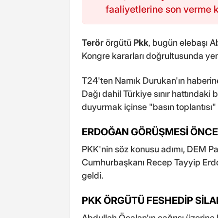
faaliyetlerine son verme k
Terör
örgütü
Pkk
, bugün elebaşı A
Kongre kararları doğrultusunda yeni
T24'ten Namık Durukan'ın haberine
Dağı dahil Türkiye sınır hattındaki
duyurmak içinse "basın toplantısı
ERDOĞAN GÖRÜŞMESİ ÖNCES
PKK'nin söz konusu adımı, DEM Part
Cumhurbaşkanı Recep Tayyip Erdo
geldi.
PKK ÖRGÜTÜ FESHEDİP SİLA
Abdullah Öcalan'ın çağrısı üzerine