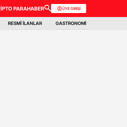
İPTO PARA
HABER
ÜYE GİRİŞİ
RESMİ İLANLAR
GASTRONOMİ