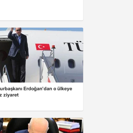
rbaşkanı Erdoğan'dan o ülkeye
z ziyaret