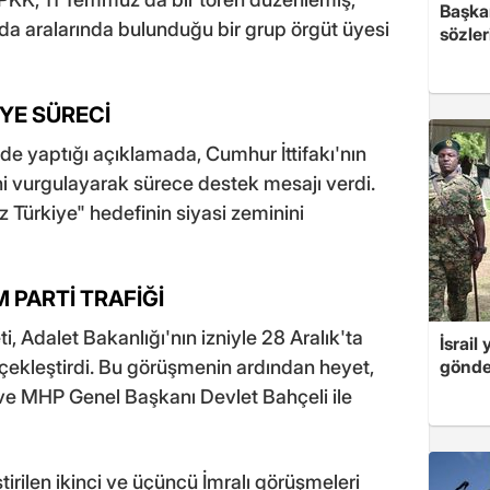
Başkan
da aralarında bulunduğu bir grup örgüt üyesi
sözler
YE SÜRECİ
 yaptığı açıklamada, Cumhur İttifakı'nın
ini vurgulayarak sürece destek mesajı verdi.
 Türkiye" hedefinin siyasi zeminini
 PARTİ TRAFİĞİ
 Adalet Bakanlığı'nın izniyle 28 Aralık'ta
İsrail
rçekleştirdi. Bu görüşmenin ardından heyet,
gönde
e MHP Genel Başkanı Devlet Bahçeli ile
irilen ikinci ve üçüncü İmralı görüşmeleri