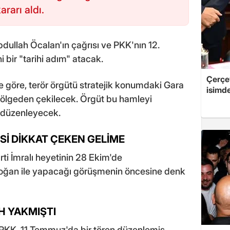
ararı aldı.
bdullah Öcalan'ın çağrısı ve PKK'nın 12.
 bir "tarihi adım" atacak.
Çerçe
 göre, terör örgütü stratejik konumdaki Gara
isimd
 bölgeden çekilecek. Örgüt bu hamleyi
" düzenleyecek.
İ DİKKAT ÇEKEN GELİME
i İmralı heyetinin 28 Ekim'de
ğan ile yapacağı görüşmenin öncesine denk
H YAKMIŞTI
 PKK, 11 Temmuz'da bir tören düzenlemiş,