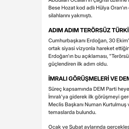
Bese Hozat kod adlı Hülya Oran'ın 
silahlarını yakmıştı.
ADIM ADIM TERÖRSÜZ TÜRKİ
Cumhurbaşkanı Erdoğan, 30 Ekim'de
ortak siyasi vizyonla hareket ettiğ
Erdoğan'ın bu açıklaması, "Terörsüz
güçlendiren ilk adım oldu.
İMRALI GÖRÜŞMELERİ VE DEM
Süreç kapsamında DEM Parti heyeti,
İmralı'ya giderek ilk görüşmeyi ge
Meclis Başkanı Numan Kurtulmuş v
temaslarda bulundu.
Ocak ve Şubat aylarında gerçekleşt