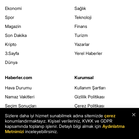
Ekonomi
Sağlık
Spor
Teknoloji
Magazin
Finans
Son Dakika
Turizm
Kripto
Yazarlar
3.Sayfa
Yerel Haberler
Dünya
Haberler.com
Kurumsal
Hava Durumu
Kullanım Şartları
Namaz Vakitleri
Gizlilik Politikası
Seçim Sonuçları
Çerez Politikası
×
Şans Oyunları
Kişisel Verilerin Korunması
Sizlere daha iyi hizmet sunabilmek adına sitemizde
çerez
konumlandırmaktayız. Kişisel verileriniz, KVKK ve GDPR
Rüya Tabirleri
Veri Sahibi Başvuru Formu
kapsamında toplanıp işlenir. Detaylı bilgi almak için
Aydınlatma
Metnimizi
inceleyebilirsiniz.
Yemek Tarifleri
Webmaster