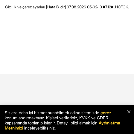
Gizlilik ve çerez ayarları
[Hata Bildir]
07.08.2026 05:02:10 #7.12# .HCFOK.
×
Sizlere daha iyi hizmet sunabilmek adına sitemizde
çerez
konumlandırmaktayız. Kişisel verileriniz, KVKK ve GDPR
kapsamında toplanıp işlenir. Detaylı bilgi almak için
Aydınlatma
Metnimizi
inceleyebilirsiniz.