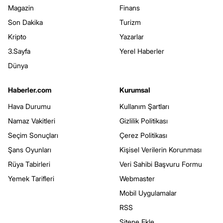
Magazin
Finans
Son Dakika
Turizm
Kripto
Yazarlar
3.Sayfa
Yerel Haberler
Dünya
Haberler.com
Kurumsal
Hava Durumu
Kullanım Şartları
Namaz Vakitleri
Gizlilik Politikası
Seçim Sonuçları
Çerez Politikası
Şans Oyunları
Kişisel Verilerin Korunması
Rüya Tabirleri
Veri Sahibi Başvuru Formu
Yemek Tarifleri
Webmaster
Mobil Uygulamalar
RSS
Sitene Ekle