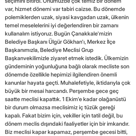
seçimini bitirdi. Önümüzde çok temiz bir dönem
var, hizmet dönemi var tabiri caizse. Bu dönemde
polemiklerden uzak, siyasi kavgadan uzak, ülkenin
temel meselelerini iyi değerlendiren bir zamanı
kullanalım istiyoruz. Bugün Çanakkale'mizin
Belediye Başkanı Ülgür Gökhan'ı, Merkez İlçe
Başkanımızla, Belediye Meclisi Grup
Başkanvekilimizle ziyaret etmek istedik. Ülkemizin
gündeminin yoğunluğuna bağlı olarak mecliste son
dönemde özellikle hepimizi ilgilendiren önemli
kanunlar hayata geçti. Muhalefetiyle, iktidarıyla çok
büyük bir mesai harcandı. Perşembe gece geç
saatte meclisi kapattık. 1 Ekim'e kadar olağanüstü
bir durum olmazsa meclisimiz iç tüzük gereği
kapalı. Fakat bizim için, vekiller için tatil değil, bu
dönem meclis dışındaki faaliyetler için bir imkandır.
Biz meclisi kapar kapamaz, perşembe gecesi bitti,