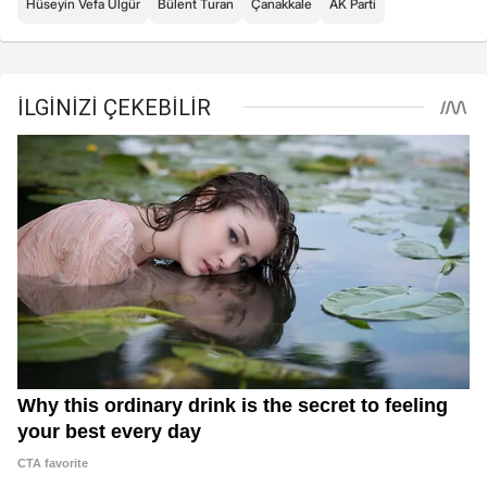
Hüseyin Vefa Ülgür
Bülent Turan
Çanakkale
AK Parti