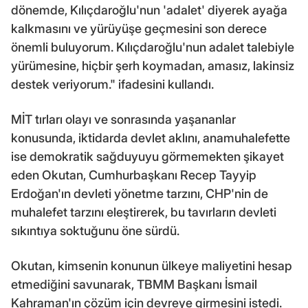
dönemde, Kılıçdaroğlu'nun 'adalet' diyerek ayağa
kalkmasını ve yürüyüşe geçmesini son derece
önemli buluyorum. Kılıçdaroğlu'nun adalet talebiyle
yürümesine, hiçbir şerh koymadan, amasız, lakinsiz
destek veriyorum." ifadesini kullandı.
MİT tırları olayı ve sonrasında yaşananlar
konusunda, iktidarda devlet aklını, anamuhalefette
ise demokratik sağduyuyu görmemekten şikayet
eden Okutan, Cumhurbaşkanı Recep Tayyip
Erdoğan'ın devleti yönetme tarzını, CHP'nin de
muhalefet tarzını eleştirerek, bu tavırların devleti
sıkıntıya soktuğunu öne sürdü.
Okutan, kimsenin konunun ülkeye maliyetini hesap
etmediğini savunarak, TBMM Başkanı İsmail
Kahraman'ın çözüm için devreye girmesini istedi.