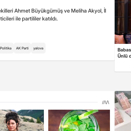
vekilleri Ahmet Büyükgümüş ve Meliha Akyol, İl
leri ile partililer katıldı.
Politika
AK Parti
yalova
Babası
Ünlü 