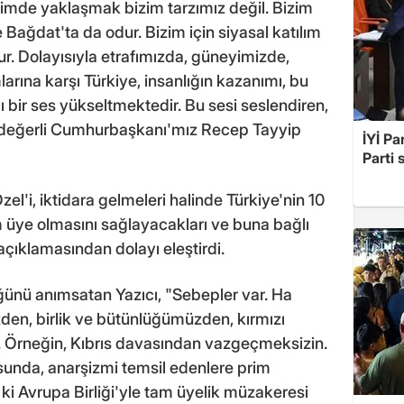
içimde yaklaşmak bizim tarzımız değil. Bizim
Bağdat'ta da odur. Bizim için siyasal katılım
r. Dolayısıyla etrafımızda, güneyimizde,
arına karşı Türkiye, insanlığın kazanımı, bu
ı bir ses yükseltmektedir. Bu sesi seslendiren,
a değerli Cumhurbaşkanı'mız Recep Tayyip
İYİ Pa
Parti 
l'i, iktidara gelmeleri halinde Türkiye'nin 10
am üye olmasını sağlayacakları ve buna bağlı
 açıklamasından dolayı eleştirdi.
düğünü anımsatan Yazıcı, "Sebepler var. Ha
izden, birlik ve bütünlüğümüzden, kırmızı
.. Örneğin, Kıbrıs davasından vazgeçmeksizin.
unda, anarşizmi temsil edenlere prim
 ki Avrupa Birliği'yle tam üyelik müzakeresi