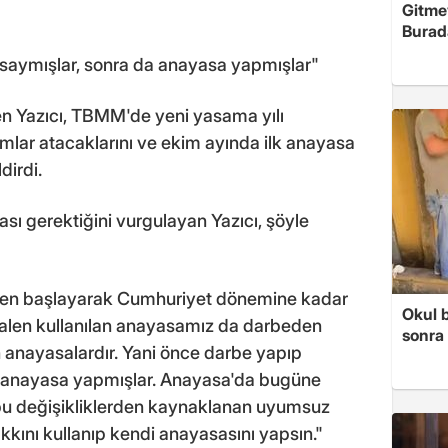
Gitme
Burad
saymışlar, sonra da anayasa yapmışlar"
en Yazıcı, TBMM'de yeni yasama yılı
lar atacaklarını ve ekim ayında ilk anayasa
dirdi.
sı gerektiğini vurgulayan Yazıcı, şöyle
en başlayarak Cumhuriyet dönemine kadar
Okul 
Halen kullanılan anayasamız da darbeden
sonra 
n anayasalardır. Yani önce darbe yapıp
a anayasa yapmışlar. Anayasa'da bugüne
, bu değişikliklerden kaynaklanan uyumsuz
akkını kullanıp kendi anayasasını yapsın."