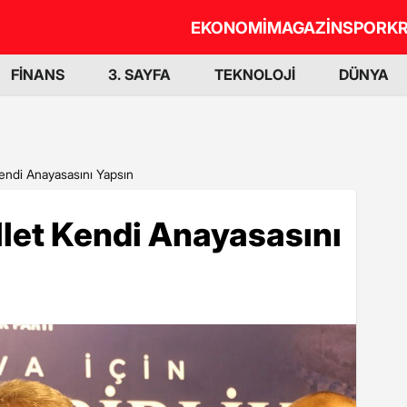
EKONOMİ
MAGAZİN
SPOR
KR
FİNANS
3. SAYFA
TEKNOLOJİ
DÜNYA
 Kendi Anayasasını Yapsın
illet Kendi Anayasasını