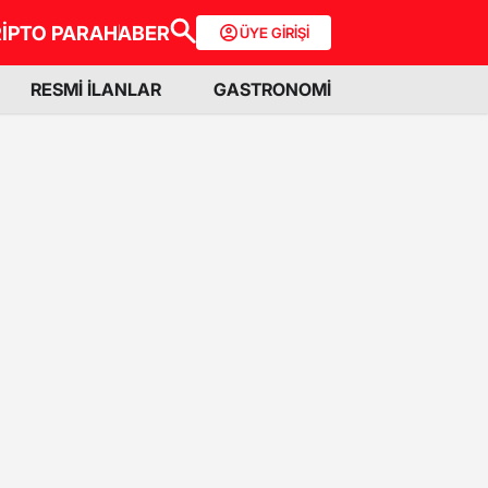
İPTO PARA
HABER
ÜYE GİRİŞİ
RESMİ İLANLAR
GASTRONOMİ