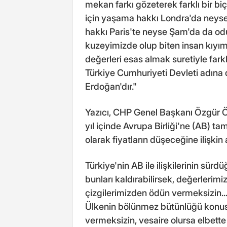
mekan farkı gözeterek farklı bir b
için yaşama hakkı Londra'da neyse 
hakkı Paris'te neyse Şam'da da odu
kuzeyimizde olup biten insan kıyıml
değerleri esas almak suretiyle farkl
Türkiye Cumhuriyeti Devleti adın
Erdoğan'dır."
Yazıcı, CHP Genel Başkanı Özgür Öze
yıl içinde Avrupa Birliği'ne (AB) t
olarak fiyatların düşeceğine ilişkin
Türkiye'nin AB ile ilişkilerinin sür
bunları kaldırabilirsek, değerlerim
çizgilerimizden ödün vermeksizin.
Ülkenin bölünmez bütünlüğü konus
vermeksizin, vesaire olursa elbette