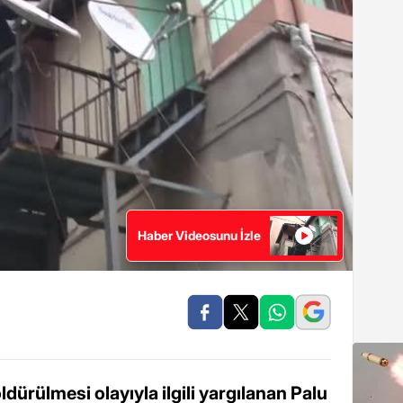
Haber Videosunu İzle
dürülmesi olayıyla ilgili yargılanan Palu