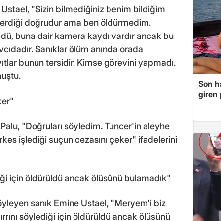
stael, "Sizin bilmediğiniz benim bildiğim
berdiği doğrudur ama ben öldürmedim.
ldü, buna dair kamera kaydı vardır ancak bu
avcıdadır. Sanıklar ölüm anında orada
ıtlar bunun tersidir. Kimse görevini yapmadı.
nuştu.
Son ha
giren
ker"
alu, "Doğruları söyledim. Tuncer'in aleyhe
es işlediği suçun cezasını çeker" ifadelerini
diği için öldürüldü ancak ölüsünü bulamadık"
söyleyen sanık Emine Ustael, "Meryem'i biz
rrını söylediği için öldürüldü ancak ölüsünü