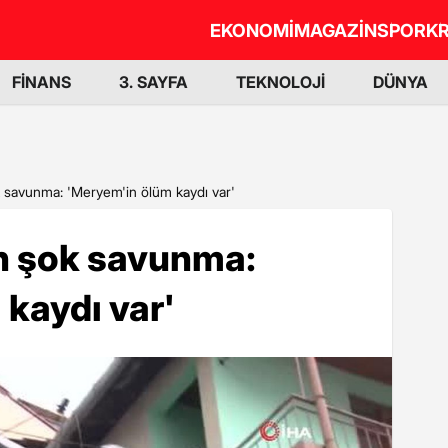
EKONOMİ
MAGAZİN
SPOR
KR
FİNANS
3. SAYFA
TEKNOLOJİ
DÜNYA
 savunma: 'Meryem'in ölüm kaydı var'
n şok savunma:
kaydı var'