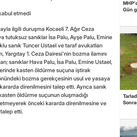
MHP'de
Gün ge
kabul etmedi
ayla ilgili duruşma Kocaeli 7. Ağır Ceza
tutuksuz sanıklar İsa Palu, Ayşe Palu, Emine
uklu sanık Tuncer Ustael ve taraf avukatları
ı, Yargıtay 1. Ceza Dairesi'nin bozma ilamını
n; sanıklar Hava Palu, İsa Palu, Emine Ustael,
erinde kasten öldürme suçuna iştirak
yönündeki bozma gerekçesinin usul ve yasaya
rarda direnilmesini talep etti. Ayrıca sanık
li kasten öldürme suçunun oluşmadığı
Tarlad
Sonra
 etmeyerek önceki kararda direnilmesine ve
alep etti.