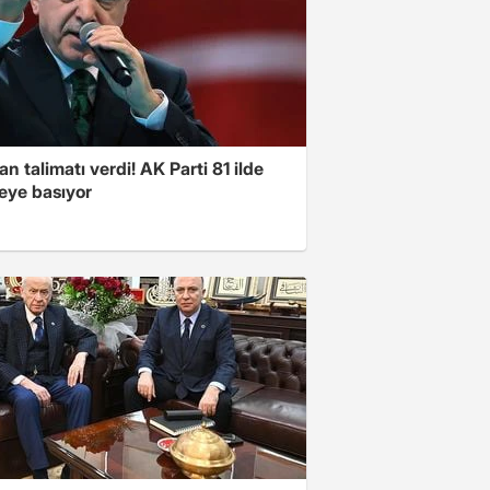
n talimatı verdi! AK Parti 81 ilde
ye basıyor