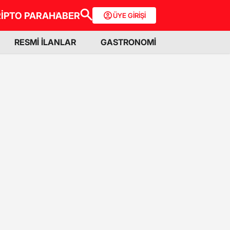
İPTO PARA
HABER
ÜYE GİRİŞİ
RESMİ İLANLAR
GASTRONOMİ