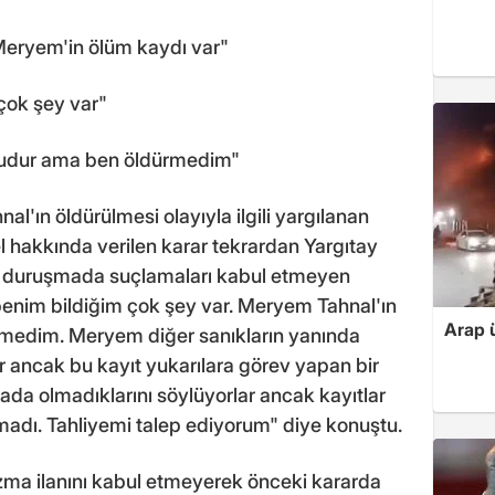
eryem'in ölüm kaydı var"
 çok şey var"
rudur ama ben öldürmedim"
l'ın öldürülmesi olayıyla ilgili yargılanan
l hakkında verilen karar tekrardan Yargıtay
n duruşmada suçlamaları kabul etmeyen
 benim bildiğim çok şey var. Meryem Tahnal'ın
Arap ü
medim. Meryem diğer sanıkların yanında
r ancak bu kayıt yukarılara görev yapan bir
ada olmadıklarını söylüyorlar ancak kayıtlar
madı. Tahliyemi talep ediyorum" diye konuştu.
zma ilanını kabul etmeyerek önceki kararda