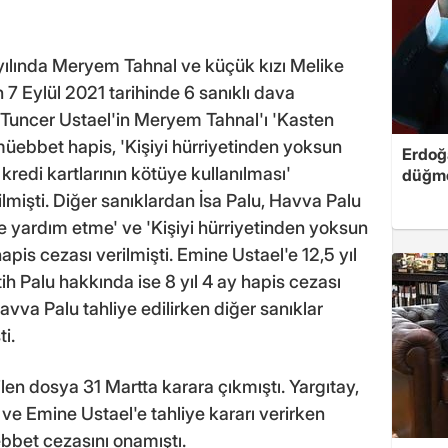
 yılında Meryem Tahnal ve küçük kızı Melike
n 7 Eylül 2021 tarihinde 6 sanıklı dava
k Tuncer Ustael'in Meryem Tahnal'ı 'Kasten
müebbet hapis, 'Kişiyi hürriyetinden yoksun
Erdoğa
kredi kartlarının kötüye kullanılması'
düğme
ilmişti. Diğer sanıklardan İsa Palu, Havva Palu
 yardım etme' ve 'Kişiyi hürriyetinden yoksun
pis cezası verilmişti. Emine Ustael'e 12,5 yıl
h Palu hakkında ise 8 yıl 4 ay hapis cezası
avva Palu tahliye edilirken diğer sanıklar
i.
n dosya 31 Martta karara çıkmıştı. Yargıtay,
 ve Emine Ustael'e tahliye kararı verirken
ebbet cezasını onamıştı.