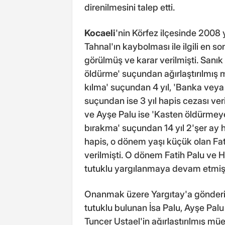
direnilmesini talep etti.
Kocaeli
'nin Körfez ilçesinde 2008
Tahnal'ın kaybolması ile ilgili en so
görülmüş ve karar verilmişti. Sanı
öldürme' suçundan ağırlaştırılmış 
kılma' suçundan 4 yıl, 'Banka veya 
suçundan ise 3 yıl hapis cezası ver
ve Ayşe Palu ise 'Kasten öldürmeye
bırakma' suçundan 14 yıl 2'şer ay ha
hapis, o dönem yaşı küçük olan Fati
verilmişti. O dönem Fatih Palu ve H
tutuklu yargılanmaya devam etmişt
Onanmak üzere Yargıtay'a gönderile
tutuklu bulunan İsa Palu, Ayşe Palu
Tuncer Ustael'in ağırlaştırılmış mü