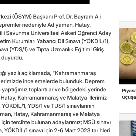
ezi (ÖSYM) Başkanı Prof. Dr. Bayram Ali
epremler nedeniyle Adıyaman, Hatay,
illi Savunma Üniversitesi Askeri Öğrenci Aday
tim Kurumları Yabancı Dil Sınavı (YÖKDİL/1),
navı (YDS/1) ve Tıpta Uzmanlık Eğitimi Giriş
ı duyurdu.
tığı yazılı açıklamada, "Kahramanmaraş
llerimizde incelemelerde bulunduk. Deprem
rle yaptığımız toplantılar ve bölgedeki yerinde
Piyasa
uçuşa
 Hatay, Kahramanmaraş ve Malatya illerimiz
Ü, YÖKDİL/1, YDS/1 ve TUS/1 sınavlarının
yaman, Hatay, Kahramanmaraş ve Malatya
için tercihte bulunan adaylarımız; MSÜ sınavı
a, YÖKDİL/1 sınavı için 2-6 Mart 2023 tarihleri