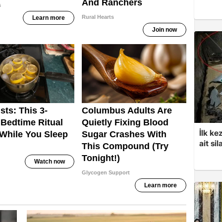
İlk ke
ait sil