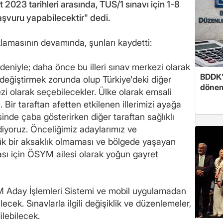
 2023 tarihleri arasında, TUS/1 sınavı için 1-8
aşvuru yapabilecektir" dedi.
amasının devamında, şunları kaydetti:
deniyle; daha önce bu illeri sınav merkezi olarak
BDDK'
değiştirmek zorunda olup Türkiye'deki diğer
döne
zi olarak seçebilecekler. Ülke olarak emsali
. Bir taraftan afetten etkilenen illerimizi ayağa
isinde çaba gösterirken diğer taraftan sağlıklı
iyoruz. Önceliğimiz adaylarımız ve
üçük bir aksaklık olmaması ve bölgede yaşayan
ı için ÖSYM ailesi olarak yoğun gayret
YM Aday İşlemleri Sistemi ve mobil uygulamadan
ecek. Sınavlarla ilgili değişiklik ve düzenlemeler,
lebilecek.