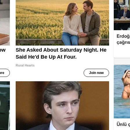
Erdoğ
çağrıs
Ünlü ç