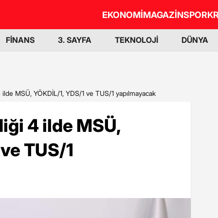
EKONOMİ
MAGAZİN
SPOR
KR
FİNANS
3. SAYFA
TEKNOLOJİ
DÜNYA
4 ilde MSÜ, YÖKDİL/1, YDS/1 ve TUS/1 yapılmayacak
iği 4 ilde MSÜ,
 ve TUS/1