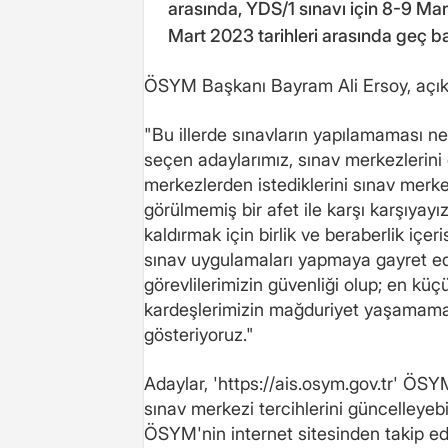
arasında, YDS/1 sınavı için 8-9 Mart
Mart 2023 tarihleri arasında geç b
ÖSYM Başkanı Bayram Ali Ersoy, açıkl
"Bu illerde sınavların yapılamaması ne
seçen adaylarımız, sınav merkezlerini 
merkezlerden istediklerini sınav merke
görülmemiş bir afet ile karşı karşıyayız
kaldırmak için birlik ve beraberlik içer
sınav uygulamaları yapmaya gayret ed
görevlilerimizin güvenliği olup; en k
kardeşlerimizin mağduriyet yaşamamas
gösteriyoruz."
Adaylar, 'https://ais.osym.gov.tr' ÖS
sınav merkezi tercihlerini güncelleyebil
ÖSYM'nin internet sitesinden takip edi