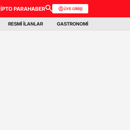
İPTO PARA
HABER
ÜYE GİRİŞİ
RESMİ İLANLAR
GASTRONOMİ