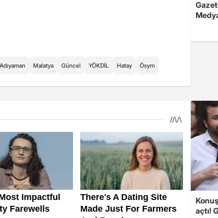
Gazete
Medya
Adıyaman
Malatya
Güncel
YÖKDİL
Hatay
Ösym
Konuşa
açtı! 