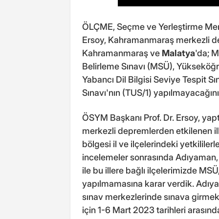
ÖLÇME, Seçme ve Yerleştirme Merk
Ersoy, Kahramanmaraş merkezli d
Kahramanmaraş ve
Malatya
'da; M
Belirleme Sınavı (MSÜ), Yükseköğre
Yabancı Dil Bilgisi Seviye Tespit Sı
Sınavı'nın (TUS/1) yapılmayacağın
ÖSYM Başkanı Prof. Dr. Ersoy, yap
merkezli depremlerden etkilenen i
bölgesi il ve ilçelerindeki yetkilile
incelemeler sonrasında Adıyaman,
ile bu illere bağlı ilçelerimizde MS
yapılmamasına karar verdik. Adı
sınav merkezlerinde sınava girmek 
için 1-6 Mart 2023 tarihleri arasınd