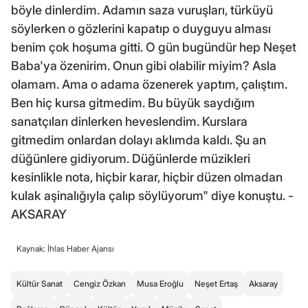
böyle dinlerdim. Adamın saza vuruşları, türküyü
söylerken o gözlerini kapatıp o duyguyu alması
benim çok hoşuma gitti. O gün bugündür hep Neşet
Baba'ya özenirim. Onun gibi olabilir miyim? Asla
olamam. Ama o adama özenerek yaptım, çalıştım.
Ben hiç kursa gitmedim. Bu büyük saydığım
sanatçıları dinlerken heveslendim. Kurslara
gitmedim onlardan dolayı aklımda kaldı. Şu an
düğünlere gidiyorum. Düğünlerde müzikleri
kesinlikle nota, hiçbir karar, hiçbir düzen olmadan
kulak aşinalığıyla çalıp söylüyorum" diye konuştu. -
AKSARAY
Kaynak: İhlas Haber Ajansı
Kültür Sanat
Cengiz Özkan
Musa Eroğlu
Neşet Ertaş
Aksaray