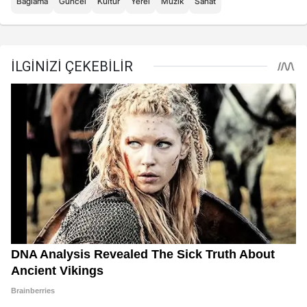
Bağlama
Güncel
Kültür
Yerel
Müzik
Sanat