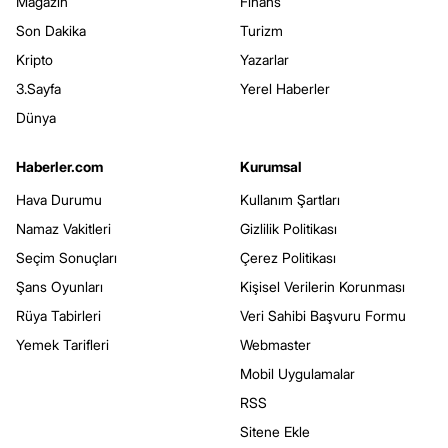
Magazin
Finans
Son Dakika
Turizm
Kripto
Yazarlar
3.Sayfa
Yerel Haberler
Dünya
Haberler.com
Kurumsal
Hava Durumu
Kullanım Şartları
Namaz Vakitleri
Gizlilik Politikası
Seçim Sonuçları
Çerez Politikası
Şans Oyunları
Kişisel Verilerin Korunması
Rüya Tabirleri
Veri Sahibi Başvuru Formu
Yemek Tarifleri
Webmaster
Mobil Uygulamalar
RSS
Sitene Ekle