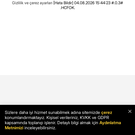
Gizlilik ve çerez ayarları
[Hata Bildir]
04.08.2026 15:44:23 #.0.3#
.HCFOK.
×
Sizlere daha iyi hizmet sunabilmek adına sitemizde
çerez
konumlandırmaktayız. Kişisel verileriniz, KVKK ve GDPR
kapsamında toplanıp işlenir. Detaylı bilgi almak için
Aydınlatma
Metnimizi
inceleyebilirsiniz.