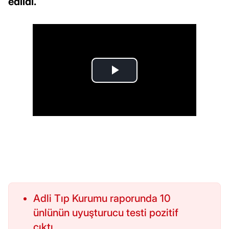
edildi.
Adli Tıp Kurumu raporunda 10
ünlünün uyuşturucu testi pozitif
çıktı.