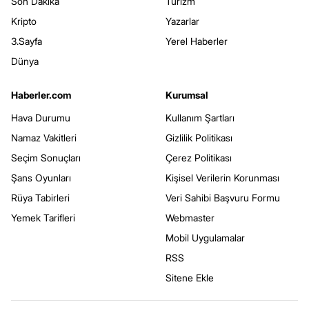
Son Dakika
Turizm
Kripto
Yazarlar
3.Sayfa
Yerel Haberler
Dünya
Haberler.com
Kurumsal
Hava Durumu
Kullanım Şartları
Namaz Vakitleri
Gizlilik Politikası
Seçim Sonuçları
Çerez Politikası
Şans Oyunları
Kişisel Verilerin Korunması
Rüya Tabirleri
Veri Sahibi Başvuru Formu
Yemek Tarifleri
Webmaster
Mobil Uygulamalar
RSS
Sitene Ekle