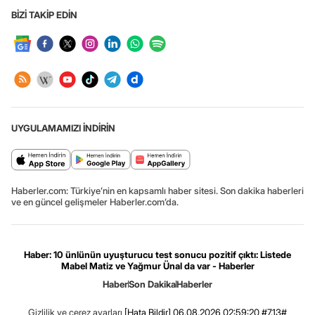
BİZİ TAKİP EDİN
UYGULAMAMIZI İNDİRİN
Haberler.com: Türkiye’nin en kapsamlı haber sitesi. Son dakika haberleri
ve en güncel gelişmeler Haberler.com’da.
Haber: 10 ünlünün uyuşturucu test sonucu pozitif çıktı: Listede
Mabel Matiz ve Yağmur Ünal da var - Haberler
Haber
Son Dakika
Haberler
Gizlilik ve çerez ayarları
[Hata Bildir]
06.08.2026 02:59:20 #7.13#