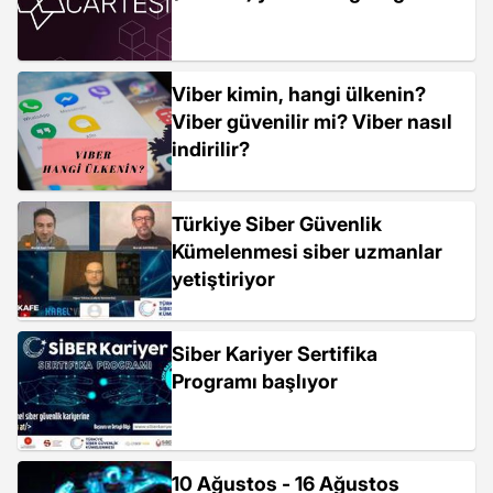
Viber kimin, hangi ülkenin?
Viber güvenilir mi? Viber nasıl
indirilir?
Türkiye Siber Güvenlik
Kümelenmesi siber uzmanlar
yetiştiriyor
Siber Kariyer Sertifika
Programı başlıyor
10 Ağustos - 16 Ağustos