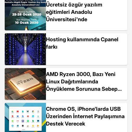
Ücretsiz özgür yazılım
eğitimleri Anadolu
Üniversitesi'nde
Hosting kullanımında Cpanel
farkı
AMD Ryzen 3000, Bazı Yeni
Linux Dağıtımlarında
Önyükleme Sorununa Sebep
Oluyor
Chrome OS, iPhone'larda USB
Üzerinden İnternet Paylaşımına
Destek Verecek