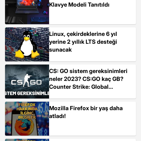
Klavye Modeli Tanıtıldı
Linux, çekirdeklerine 6 yıl
yerine 2 yıllık LTS desteği
sunacak
CS: GO sistem gereksinimleri
neler 2023? CS:GO kaç GB?
Counter Strike: Global
Offensive Linux, MacOS sistem
gereksinimleri!
Mozilla Firefox bir yaş daha
atladı!