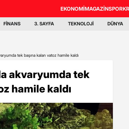
EKONOMİ
MAGAZİN
SPOR
KR
FİNANS
3. SAYFA
TEKNOLOJİ
DÜNYA
aryumda tek başına kalan vatoz hamile kaldı
da akvaryumda tek
oz hamile kaldı