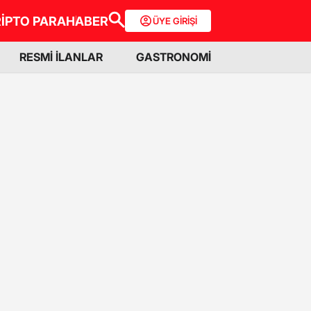
İPTO PARA
HABER
ÜYE GİRİŞİ
RESMİ İLANLAR
GASTRONOMİ