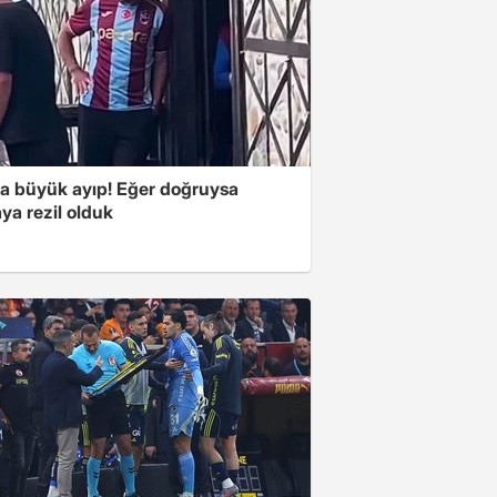
'a büyük ayıp! Eğer doğruysa
ya rezil olduk