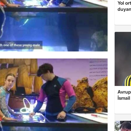
Yol or
duyan
Avrupa
İsmail