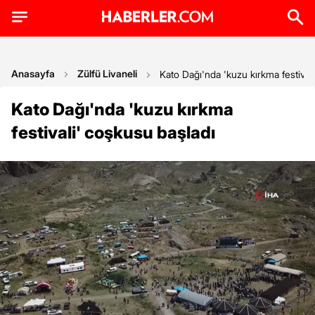
Anasayfa
Zülfü Livaneli
Kato Dağı'nda 'kuzu kırkma festival
Kato Dağı'nda 'kuzu kırkma
festivali' coşkusu başladı