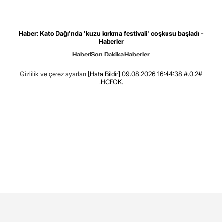
Haber: Kato Dağı'nda 'kuzu kırkma festivali' coşkusu başladı -
Haberler
Haber
Son Dakika
Haberler
Gizlilik ve çerez ayarları
[Hata Bildir]
09.08.2026 16:44:38 #.0.2#
.HCFOK.