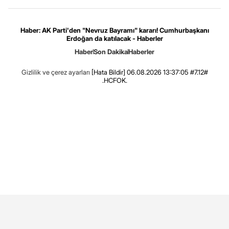
Haber: AK Parti'den "Nevruz Bayramı" kararı! Cumhurbaşkanı
Erdoğan da katılacak - Haberler
Haber
Son Dakika
Haberler
Gizlilik ve çerez ayarları
[Hata Bildir]
06.08.2026 13:37:05 #7.12#
.HCFOK.