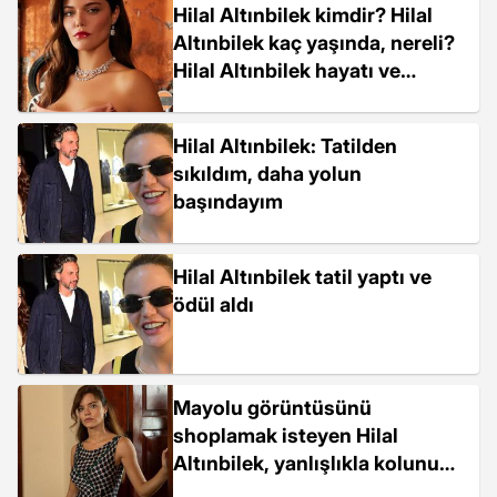
Hilal Altınbilek kimdir? Hilal
Altınbilek kaç yaşında, nereli?
Hilal Altınbilek hayatı ve
biyografisi!
Hilal Altınbilek: Tatilden
sıkıldım, daha yolun
başındayım
Hilal Altınbilek tatil yaptı ve
ödül aldı
Mayolu görüntüsünü
shoplamak isteyen Hilal
Altınbilek, yanlışlıkla kolunu
yamulttu