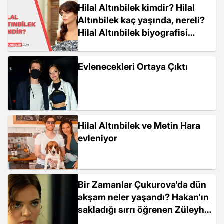
Hilal Altınbilek kimdir? Hilal
Altınbilek kaç yaşında, nereli?
Hilal Altınbilek biyografisi
nedir?
Evlenecekleri Ortaya Çıktı
Hilal Altınbilek ve Metin Hara
evleniyor
Bir Zamanlar Çukurova'da dün
akşam neler yaşandı? Hakan'ın
sakladığı sırrı öğrenen Züleyha
ne yapacak?