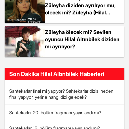
Züleyha diziden ayrılıyor mu,
ölecek mi? Züleyha (Hilal
Altınbilek) kimdir, diziden mi
çıkıyor?
Züleyha ölecek mi? Sevilen
oyuncu Hilal Altınbilek diziden
mi ayrılıyor?
Son Dakika Hilal Altınbilek Haberleri
Sahtekarlar final mi yapıyor? Sahtekarlar dizisi neden
final yapıyor, yerine hangi dizi gelecek?
Sahtekarlar 20. bölüm fragmanı yayınlandı mı?
Sahtekarlar 16. bölüm fragmanı yayınlandı mı?