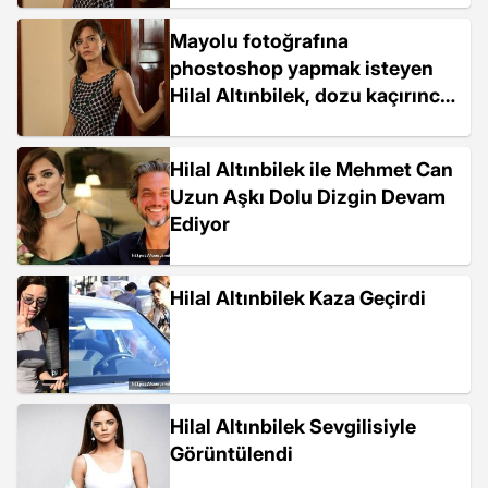
Mayolu fotoğrafına
phostoshop yapmak isteyen
Hilal Altınbilek, dozu kaçırınca
kolunu yamulttu
Hilal Altınbilek ile Mehmet Can
Uzun Aşkı Dolu Dizgin Devam
Ediyor
Hilal Altınbilek Kaza Geçirdi
Hilal Altınbilek Sevgilisiyle
Görüntülendi