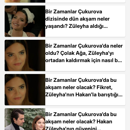
Bir Zamanlar Çukurova
dizisinde dün akşam neler
yaşandı? Züleyha aldığı
telefonla neyi öğrendi?
Bir Zamanlar Çukurova'da neler
oldu? Çolak Ağa, Züleyha'yı
ortadan kaldırmak için nasıl bir
plan yaptı?
Bir Zamanlar Çukurova'da bu
akşam neler olacak? Fikret,
Züleyha'nın Hakan'la barıştığını
öğrenince ne yapacak?
Bir Zamanlar Çukurova'da bu
akşam neler olacak? Hakan
Züleyha'nın güvenini