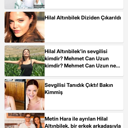
Hilal Altınbilek Diziden Çıkarıldı
Hilal Altınbilek'in sevgilisi
kimdir? Mehmet Can Uzun
kimdir? Mehmet Can Uzun ne
iş yapıyor, kaç yaşında ve
nereli?
Sevgilisi Tanıdık Çıktı! Bakın
Kimmiş
Metin Hara ile ayrılan Hilal
Altınbilek, bir erkek arkadaşıyla