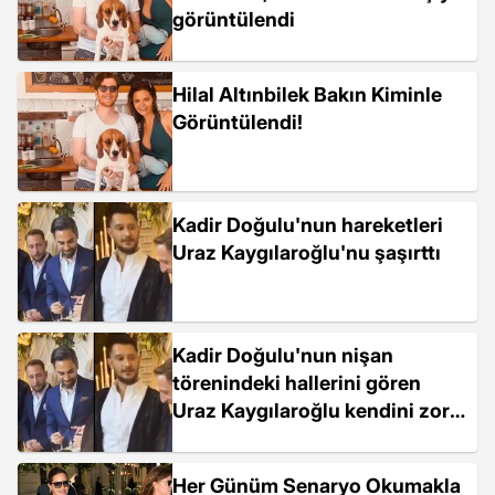
görüntülendi
Hilal Altınbilek Bakın Kiminle
Görüntülendi!
Kadir Doğulu'nun hareketleri
Uraz Kaygılaroğlu'nu şaşırttı
Kadir Doğulu'nun nişan
törenindeki hallerini gören
Uraz Kaygılaroğlu kendini zor
tuttu
Her Günüm Senaryo Okumakla