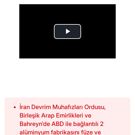
İran Devrim Muhafızları Ordusu,
Birleşik Arap Emirlikleri ve
Bahreyn'de ABD ile bağlantılı 2
alüminyum fabrikasını füze ve