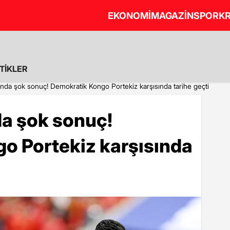
EKONOMİ
MAGAZİN
SPOR
KR
STİKLER
nda şok sonuç! Demokratik Kongo Portekiz karşısında tarihe geçti
a şok sonuç!
o Portekiz karşısında