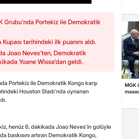
 Grubu'nda Portekiz ile Demokratik
upası tarihindeki ilk puanını aldı.
kada Joao Neves'ten, Demokratik
ikada Yoane Wissa'dan geldi.
da Portekiz ile Demokratik Kongo karşı
MGK ön
ntindeki Houston Stadı'nda oynanan
masad
dı.
kiz, henüz 6. dakikada Joao Neves'in golüyle
ında baskısını artıran Demokratik Kongo,