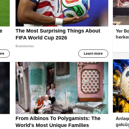
Yer Bo
herke
Anlaş
golcüy