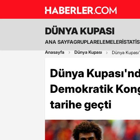
DÜNYA KUPASI
ANA SAYFA
GRUPLAR
ELEMELER
İSTATİ
Anasayfa
Dünya Kupası
Dünya Kupası'
Dünya Kupası'nd
Demokratik Kong
tarihe geçti