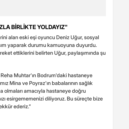
LA BİRLİKTE YOLDAYIZ"
rini alan eski eşi oyuncu Deniz Uğur, sosyal
aşım yaparak durumu kamuoyuna duyurdu.
et ettiklerini belirten Uğur, paylaşımında şu
 Reha Muhtar'ın Bodrum'daki hastaneye
rımız Mina ve Poyraz'ın babalarının sağlık
da olmaları amacıyla hastaneye doğru
nızı esirgememenizi diliyoruz. Bu süreçte bize
ekkür ederiz.”