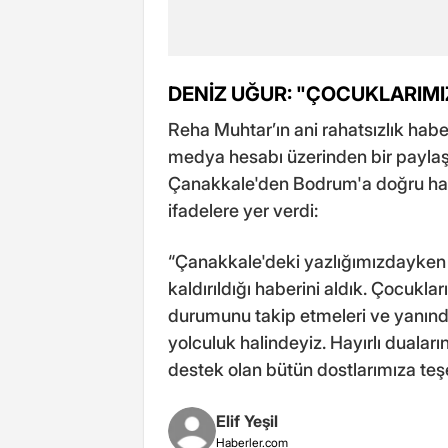
DENİZ UĞUR: "ÇOCUKLARIMIZ
Reha Muhtar’ın ani rahatsızlık habe
medya hesabı üzerinden bir payl
Çanakkale'den Bodrum'a doğru harek
ifadelere yer verdi:
“Çanakkale'deki yazlığımızdayken
kaldırıldığı haberini aldık. Çocukla
durumunu takip etmeleri ve yanın
yolculuk halindeyiz. Hayırlı duaları
destek olan bütün dostlarımıza teş
Elif Yeşil
Haberler.com