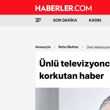
SON DAKİKA
KADIN
Anasayfa
Reha Muhtar
Ünlü televizyo
Ünlü televizyon
korkutan haber