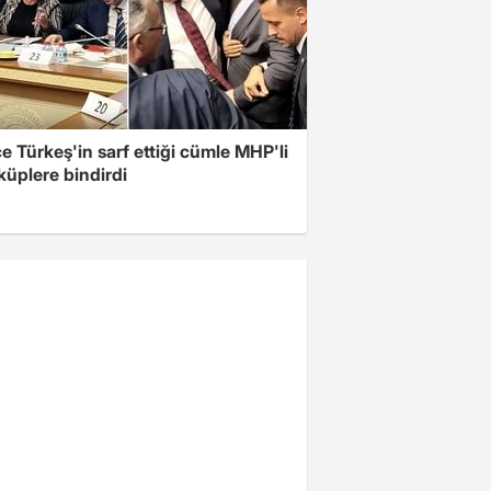
 Türkeş'in sarf ettiği cümle MHP'li
 küplere bindirdi