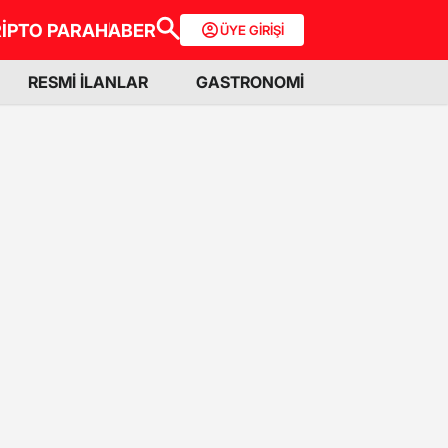
İPTO PARA
HABER
ÜYE GİRİŞİ
RESMİ İLANLAR
GASTRONOMİ