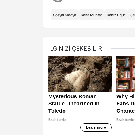
Sosyal Medya
Reha Muhtar
Deniz Uğur
Ça