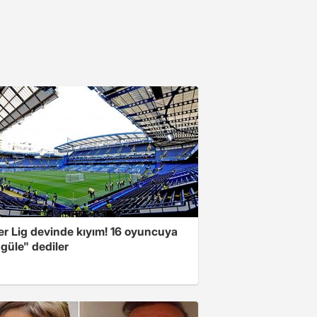
er Lig devinde kıyım! 16 oyuncuya
güle" dediler