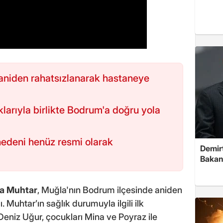
aniden rahatsızlanarak hastaneye
klarıyla birlikte Bodrum'a doğru yola
 nedeni henüz resmi olarak
Demirt
Bakan
a Muhtar
, Muğla'nın Bodrum ilçesinde aniden
. Muhtar’ın sağlık durumuyla ilgili ilk
eniz Uğur, çocukları Mina ve Poyraz ile