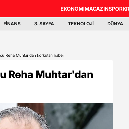
EKONOMİ
MAGAZİN
SPOR
KR
FİNANS
3. SAYFA
TEKNOLOJİ
DÜNYA
ncu Reha Muhtar'dan korkutan haber
cu Reha Muhtar'dan