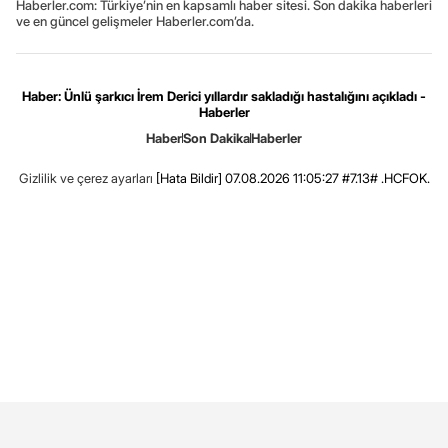
Haberler.com: Türkiye’nin en kapsamlı haber sitesi. Son dakika haberleri
ve en güncel gelişmeler Haberler.com’da.
Haber: Ünlü şarkıcı İrem Derici yıllardır sakladığı hastalığını açıkladı -
Haberler
Haber
Son Dakika
Haberler
Gizlilik ve çerez ayarları
[Hata Bildir]
07.08.2026 11:05:27 #7.13# .HCFOK.