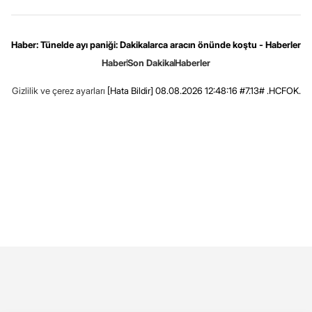
Haber: Tünelde ayı paniği: Dakikalarca aracın önünde koştu - Haberler
Haber
Son Dakika
Haberler
Gizlilik ve çerez ayarları
[Hata Bildir]
08.08.2026 12:48:16 #7.13# .HCFOK.