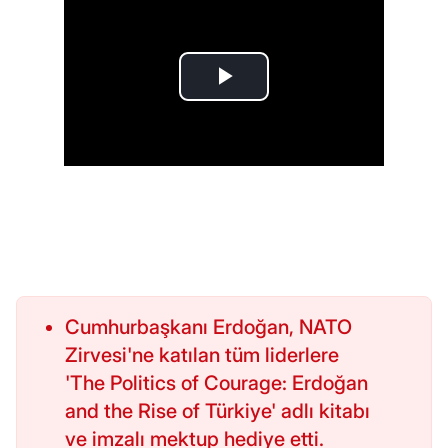
Cumhurbaşkanı Erdoğan, NATO
Zirvesi'ne katılan tüm liderlere
'The Politics of Courage: Erdoğan
and the Rise of Türkiye' adlı kitabı
ve imzalı mektup hediye etti.