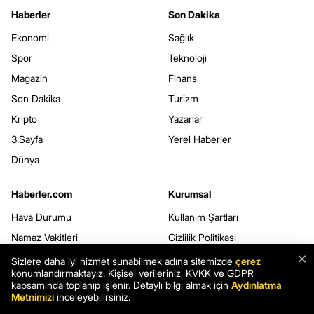
Haberler
Son Dakika
Ekonomi
Sağlık
Spor
Teknoloji
Magazin
Finans
Son Dakika
Turizm
Kripto
Yazarlar
3.Sayfa
Yerel Haberler
Dünya
Haberler.com
Kurumsal
Hava Durumu
Kullanım Şartları
Namaz Vakitleri
Gizlilik Politikası
×
Seçim Sonuçları
Çerez Politikası
Sizlere daha iyi hizmet sunabilmek adına sitemizde
çerez
konumlandırmaktayız. Kişisel verileriniz, KVKK ve GDPR
Şans Oyunları
Kişisel Verilerin Korunması
kapsamında toplanıp işlenir. Detaylı bilgi almak için
Aydınlatma
Metnimizi
inceleyebilirsiniz.
Rüya Tabirleri
Veri Sahibi Başvuru Formu