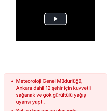
Meteoroloji Genel Müdürlüğü,
Ankara dahil 12 şehir için kuvvetli
sağanak ve gök gürültülü yağış
uyarısı yaptı.
Sel, su baskını ve ulaşımda