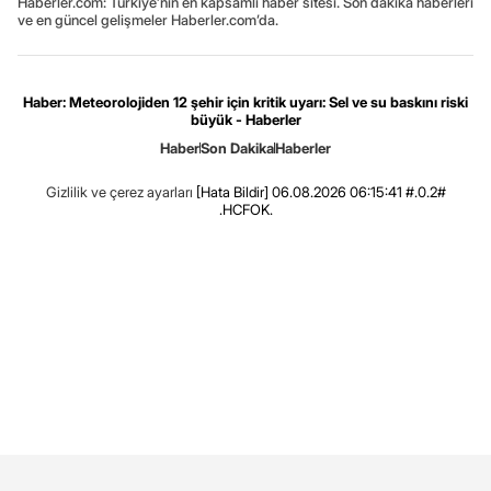
Haberler.com: Türkiye’nin en kapsamlı haber sitesi. Son dakika haberleri
ve en güncel gelişmeler Haberler.com’da.
Haber: Meteorolojiden 12 şehir için kritik uyarı: Sel ve su baskını riski
büyük - Haberler
Haber
Son Dakika
Haberler
Gizlilik ve çerez ayarları
[Hata Bildir]
06.08.2026 06:15:41 #.0.2#
.HCFOK.