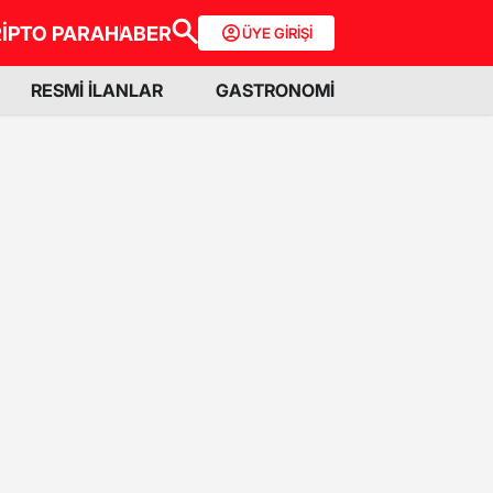
İPTO PARA
HABER
ÜYE GİRİŞİ
RESMİ İLANLAR
GASTRONOMİ