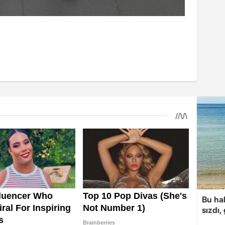
Bu hal
sızdı,