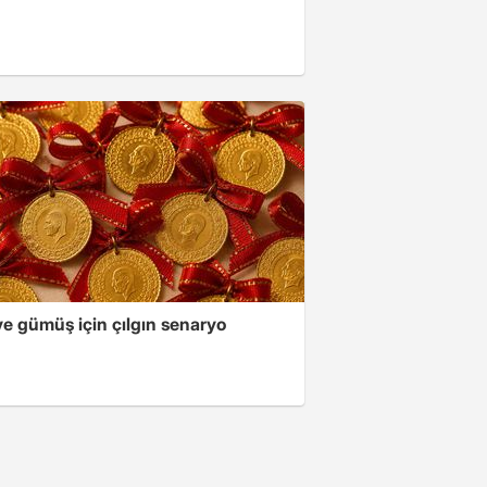
ve gümüş için çılgın senaryo