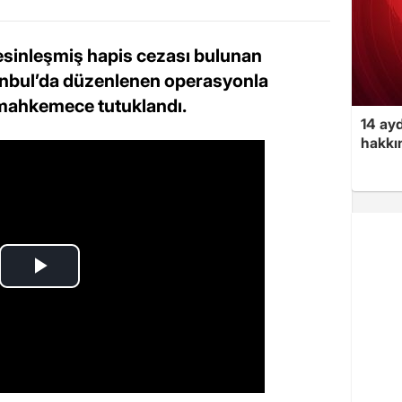
sinleşmiş hapis cezası bulunan
anbul’da düzenlenen operasyonla
ı mahkemece tutuklandı.
14 ayd
hakkın