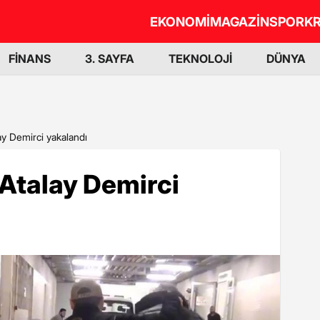
EKONOMİ
MAGAZİN
SPOR
KR
FİNANS
3. SAYFA
TEKNOLOJİ
DÜNYA
ay Demirci yakalandı
Atalay Demirci