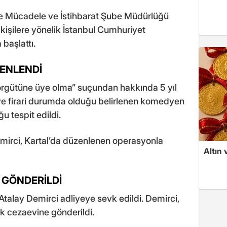
le Mücadele ve İstihbarat Şube Müdürlüğü
işilere yönelik İstanbul Cumhuriyet
başlattı.
ENLENDİ
r örgütüne üye olma” suçundan hakkında 5 yıl
ve firari durumda olduğu belirlenen komedyen
u tespit edildi.
Demirci, Kartal’da düzenlenen operasyonla
Altın 
 GÖNDERİLDİ
talay Demirci adliyeye sevk edildi. Demirci,
k cezaevine gönderildi.