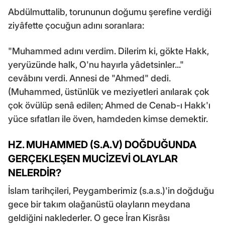
Abdülmuttalib, torununun doğumu şerefine verdiği
ziyâfette çocuğun adını soranlara:
"Muhammed adını verdim. Dilerim ki, gökte Hakk,
yeryüzünde halk, O'nu hayırla yâdetsinler..."
cevâbını verdi. Annesi de "Ahmed" dedi.
(Muhammed, üstünlük ve meziyetleri anılarak çok
çok övülüp senâ edilen; Ahmed de Cenab-ı Hakk'ı
yüce sıfatları ile öven, hamdeden kimse demektir.
HZ. MUHAMMED (S.A.V) DOĞDUĞUNDA
GERÇEKLEŞEN MUCİZEVİ OLAYLAR
NELERDİR?
İslam tarihçileri, Peygamberimiz (s.a.s.)'in doğduğu
gece bir takım olağanüstü olayların meydana
geldiğini naklederler. O gece İran Kisrâsı