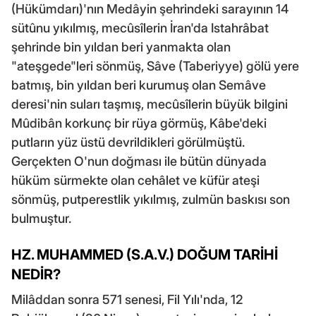
(Hükümdarı)'nın Medâyin şehrindeki sarayının 14
sütûnu yıkılmış, mecûsîlerin İran'da Istahrâbat
şehrinde bin yıldan beri yanmakta olan
"ateşgede"leri sönmüş, Sâve (Taberiyye) gölü yere
batmış, bin yıldan beri kurumuş olan Semâve
deresi'nin suları taşmış, mecûsîlerin büyük bilgini
Mûdibân korkunç bir rüya görmüş, Kâbe'deki
putların yüz üstü devrildikleri görülmüştü.
Gerçekten O'nun doğması ile bütün dünyada
hüküm sürmekte olan cehâlet ve küfür ateşi
sönmüş, putperestlik yıkılmış, zulmün baskısı son
bulmuştur.
HZ. MUHAMMED (S.A.V.) DOĞUM TARİHİ
NEDİR?
Milâddan sonra 571 senesi, Fil Yılı'nda, 12