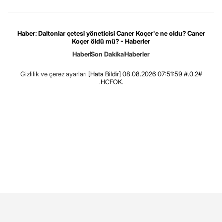
Haber: Daltonlar çetesi yöneticisi Caner Koçer'e ne oldu? Caner
Koçer öldü mü? - Haberler
Haber
Son Dakika
Haberler
Gizlilik ve çerez ayarları
[Hata Bildir]
08.08.2026 07:51:59 #.0.2#
.HCFOK.