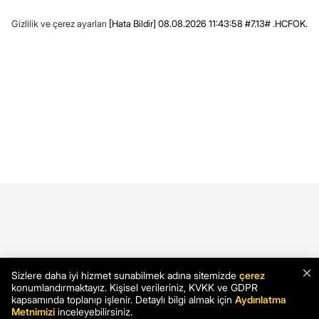
Gizlilik ve çerez ayarları
[Hata Bildir]
08.08.2026 11:43:58 #7.13# .HCFOK.
×
Sizlere daha iyi hizmet sunabilmek adına sitemizde
çerez
konumlandırmaktayız. Kişisel verileriniz, KVKK ve GDPR
kapsamında toplanıp işlenir. Detaylı bilgi almak için
Aydınlatma
Metnimizi
inceleyebilirsiniz.