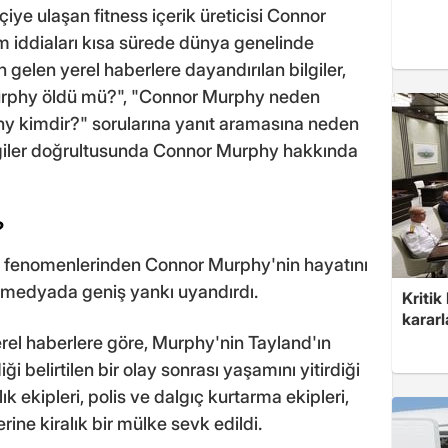
ye ulaşan fitness içerik üreticisi Connor
m iddiaları kısa sürede dünya genelinde
gelen yerel haberlere dayandırılan bilgiler,
 Murphy öldü mü?", "Connor Murphy neden
 kimdir?" sorularına yanıt aramasına neden
lgiler doğrultusunda Connor Murphy hakkında
?
et fenomenlerinden Connor Murphy'nin hayatını
l medyada geniş yankı uyandırdı.
Kritik
kararl
yerel haberlere göre, Murphy'nin Tayland'ın
 belirtilen bir olay sonrası yaşamını yitirdiği
ık ekipleri, polis ve dalgıç kurtarma ekipleri,
erine kiralık bir mülke sevk edildi.