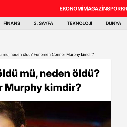
EKONOMİ
MAGAZİN
SPOR
KR
FİNANS
3. SAYFA
TEKNOLOJİ
DÜNYA
ü mü, neden öldü? Fenomen Connor Murphy kimdir?
ldü mü, neden öldü?
 Murphy kimdir?