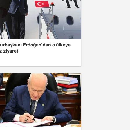
rbaşkanı Erdoğan'dan o ülkeye
z ziyaret