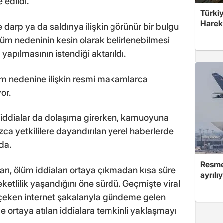
 edildi.
Türkiy
Harek
 darp ya da saldırıya ilişkin görünür bir bulgu
lüm nedeninin kesin olarak belirlenebilmesi
e yapılmasının istendiği aktarıldı.
m nedenine ilişkin resmi makamlarca
or.
iddialar da dolaşıma girerken, kamuoyuna
zca yetkililere dayandırılan yerel haberlerde
da.
Resmen
arı, ölüm iddiaları ortaya çıkmadan kısa süre
ayrılı
etlilik yaşandığını öne sürdü. Geçmişte viral
çeken internet şakalarıyla gündeme gelen
e ortaya atılan iddialara temkinli yaklaşmayı