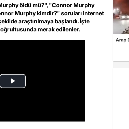
 Murphy öldü mü?", "Connor Murphy
nor Murphy kimdir?" soruları internet
şekilde araştırılmaya başlandı. İşte
oğrultusunda merak edilenler.
Arap ü