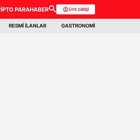
İPTO PARA
HABER
ÜYE GİRİŞİ
RESMİ İLANLAR
GASTRONOMİ